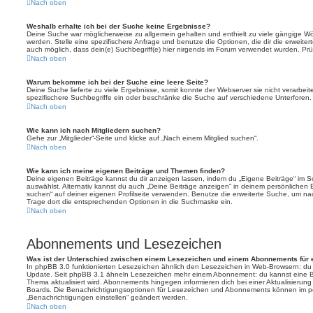
Nach oben
Weshalb erhalte ich bei der Suche keine Ergebnisse?
Deine Suche war möglicherweise zu allgemein gehalten und enthielt zu viele gängige Wör
werden. Stelle eine spezifischere Anfrage und benutze die Optionen, die dir die erweiter
auch möglich, dass dein(e) Suchbegriff(e) hier nirgends im Forum verwendet wurden. Prüf
Nach oben
Warum bekomme ich bei der Suche eine leere Seite?
Deine Suche lieferte zu viele Ergebnisse, somit konnte der Webserver sie nicht verarbei
spezifischere Suchbegriffe ein oder beschränke die Suche auf verschiedene Unterforen.
Nach oben
Wie kann ich nach Mitgliedern suchen?
Gehe zur „Mitglieder“-Seite und klicke auf „Nach einem Mitglied suchen“.
Nach oben
Wie kann ich meine eigenen Beiträge und Themen finden?
Deine eigenen Beiträge kannst du dir anzeigen lassen, indem du „Eigene Beiträge“ im Sc
auswählst. Alternativ kannst du auch „Deine Beiträge anzeigen“ in deinem persönlichen 
suchen“ auf deiner eigenen Profilseite verwenden. Benutze die erweiterte Suche, um na
Trage dort die entsprechenden Optionen in die Suchmaske ein.
Nach oben
Abonnements und Lesezeichen
Was ist der Unterschied zwischen einem Lesezeichen und einem Abonnements für
In phpBB 3.0 funktionierten Lesezeichen ähnlich den Lesezeichen in Web-Browsern: du
Update. Seit phpBB 3.1 ähneln Lesezeichen mehr einem Abonnement: du kannst eine Be
Thema aktualisiert wird. Abonnements hingegen informieren dich bei einer Aktualisieru
Boards. Die Benachrichtigungsoptionen für Lesezeichen und Abonnements können im pe
„Benachrichtigungen einstellen“ geändert werden.
Nach oben