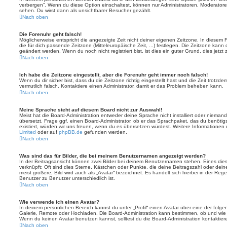
verbergen“. Wenn du diese Option einschaltest, können nur Administratoren, Moderatore
sehen. Du wirst dann als unsichtbarer Besucher gezählt.
Nach oben
Die Forenuhr geht falsch!
Möglicherweise entspricht die angezeigte Zeit nicht deiner eigenen Zeitzone. In diesem Fa
die für dich passende Zeitzone (Mitteleuropäische Zeit, ...) festlegen. Die Zeitzone kann
geändert werden. Wenn du noch nicht registriert bist, ist dies ein guter Grund, dies jetzt 
Nach oben
Ich habe die Zeitzone eingestellt, aber die Forenuhr geht immer noch falsch!
Wenn du dir sicher bist, dass du die Zeitzone richtig eingestellt hast und die Zeit trotzde
vermutlich falsch. Kontaktiere einen Administrator, damit er das Problem beheben kann.
Nach oben
Meine Sprache steht auf diesem Board nicht zur Auswahl!
Meist hat die Board-Administration entweder deine Sprache nicht installiert oder nieman
übersetzt. Frage ggf. einen Board-Administrator, ob er das Sprachpaket, das du benötigst,
existiert, würden wir uns freuen, wenn du es übersetzen würdest. Weitere Informatione
Limited
oder auf
phpBB.de
gefunden werden.
Nach oben
Was sind das für Bilder, die bei meinem Benutzernamen angezeigt werden?
In der Beitragsansicht können zwei Bilder bei deinem Benutzernamen stehen. Eines diese
verknüpft: Oft sind dies Sterne, Kästchen oder Punkte, die deine Beitragszahl oder de
meist größere, Bild wird auch als „Avatar“ bezeichnet. Es handelt sich hierbei in der Reg
Benutzer zu Benutzer unterschiedlich ist.
Nach oben
Wie verwende ich einen Avatar?
In deinem persönlichen Bereich kannst du unter „Profil“ einen Avatar über eine der folg
Galerie, Remote oder Hochladen. Die Board-Administration kann bestimmen, ob und wie
Wenn du keinen Avatar benutzen kannst, solltest du die Board-Administration kontaktier
Nach oben