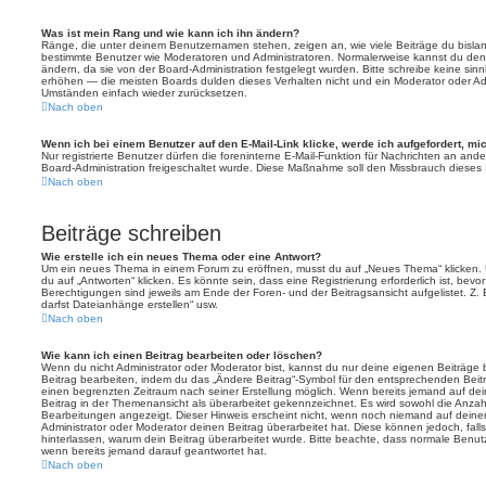
Was ist mein Rang und wie kann ich ihn ändern?
Ränge, die unter deinem Benutzernamen stehen, zeigen an, wie viele Beiträge du bislang e
bestimmte Benutzer wie Moderatoren und Administratoren. Normalerweise kannst du den 
ändern, da sie von der Board-Administration festgelegt wurden. Bitte schreibe keine si
erhöhen — die meisten Boards dulden dieses Verhalten nicht und ein Moderator oder Adm
Umständen einfach wieder zurücksetzen.
Nach oben
Wenn ich bei einem Benutzer auf den E-Mail-Link klicke, werde ich aufgefordert, m
Nur registrierte Benutzer dürfen die foreninterne E-Mail-Funktion für Nachrichten an ande
Board-Administration freigeschaltet wurde. Diese Maßnahme soll den Missbrauch dieses
Nach oben
Beiträge schreiben
Wie erstelle ich ein neues Thema oder eine Antwort?
Um ein neues Thema in einem Forum zu eröffnen, musst du auf „Neues Thema“ klicken. 
du auf „Antworten“ klicken. Es könnte sein, dass eine Registrierung erforderlich ist, bev
Berechtigungen sind jeweils am Ende der Foren- und der Beitragsansicht aufgelistet. Z. 
darfst Dateianhänge erstellen“ usw.
Nach oben
Wie kann ich einen Beitrag bearbeiten oder löschen?
Wenn du nicht Administrator oder Moderator bist, kannst du nur deine eigenen Beiträge
Beitrag bearbeiten, indem du das „Ändere Beitrag“-Symbol für den entsprechenden Beitrag 
einen begrenzten Zeitraum nach seiner Erstellung möglich. Wenn bereits jemand auf dein
Beitrag in der Themenansicht als überarbeitet gekennzeichnet. Es wird sowohl die Anzahl
Bearbeitungen angezeigt. Dieser Hinweis erscheint nicht, wenn noch niemand auf deine
Administrator oder Moderator deinen Beitrag überarbeitet hat. Diese können jedoch, falls 
hinterlassen, warum dein Beitrag überarbeitet wurde. Bitte beachte, dass normale Benut
wenn bereits jemand darauf geantwortet hat.
Nach oben