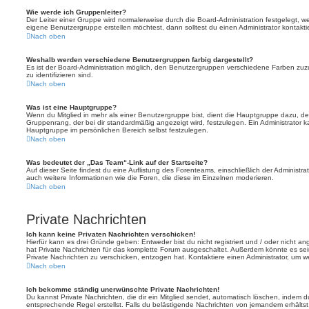
Wie werde ich Gruppenleiter?
Der Leiter einer Gruppe wird normalerweise durch die Board-Administration festgelegt, w
eigene Benutzergruppe erstellen möchtest, dann solltest du einen Administrator kontakti
Nach oben
Weshalb werden verschiedene Benutzergruppen farbig dargestellt?
Es ist der Board-Administration möglich, den Benutzergruppen verschiedene Farben zuzut
zu identifizieren sind.
Nach oben
Was ist eine Hauptgruppe?
Wenn du Mitglied in mehr als einer Benutzergruppe bist, dient die Hauptgruppe dazu, 
Gruppenrang, der bei dir standardmäßig angezeigt wird, festzulegen. Ein Administrator 
Hauptgruppe im persönlichen Bereich selbst festzulegen.
Nach oben
Was bedeutet der „Das Team“-Link auf der Startseite?
Auf dieser Seite findest du eine Auflistung des Forenteams, einschließlich der Administra
auch weitere Informationen wie die Foren, die diese im Einzelnen moderieren.
Nach oben
Private Nachrichten
Ich kann keine Privaten Nachrichten verschicken!
Hierfür kann es drei Gründe geben: Entweder bist du nicht registriert und / oder nicht a
hat Private Nachrichten für das komplette Forum ausgeschaltet. Außerdem könnte es sein
Private Nachrichten zu verschicken, entzogen hat. Kontaktiere einen Administrator, um we
Nach oben
Ich bekomme ständig unerwünschte Private Nachrichten!
Du kannst Private Nachrichten, die dir ein Mitglied sendet, automatisch löschen, indem 
entsprechende Regel erstellst. Falls du belästigende Nachrichten von jemandem erhälts