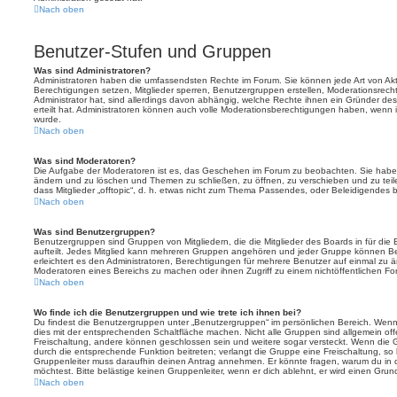
Nach oben
Benutzer-Stufen und Gruppen
Was sind Administratoren?
Administratoren haben die umfassendsten Rechte im Forum. Sie können jede Art von Akt
Berechtigungen setzen, Mitglieder sperren, Benutzergruppen erstellen, Moderationsrech
Administrator hat, sind allerdings davon abhängig, welche Rechte ihnen ein Gründer des
erteilt hat. Administratoren können auch volle Moderationsberechtigungen haben, wenn 
wurde.
Nach oben
Was sind Moderatoren?
Die Aufgabe der Moderatoren ist es, das Geschehen im Forum zu beobachten. Sie haben
ändern und zu löschen und Themen zu schließen, zu öffnen, zu verschieben und zu teil
dass Mitglieder „offtopic“, d. h. etwas nicht zum Thema Passendes, oder Beleidigendes 
Nach oben
Was sind Benutzergruppen?
Benutzergruppen sind Gruppen von Mitgliedern, die die Mitglieder des Boards in für die 
aufteilt. Jedes Mitglied kann mehreren Gruppen angehören und jeder Gruppe können Be
erleichtert es den Administratoren, Berechtigungen für mehrere Benutzer auf einmal zu 
Moderatoren eines Bereichs zu machen oder ihnen Zugriff zu einem nichtöffentlichen F
Nach oben
Wo finde ich die Benutzergruppen und wie trete ich ihnen bei?
Du findest die Benutzergruppen unter „Benutzergruppen“ im persönlichen Bereich. Wenn 
dies mit der entsprechenden Schaltfläche machen. Nicht alle Gruppen sind allgemein offe
Freischaltung, andere können geschlossen sein und weitere sogar versteckt. Wenn die Gr
durch die entsprechende Funktion beitreten; verlangt die Gruppe eine Freischaltung, so 
Gruppenleiter muss daraufhin deinen Antrag annehmen. Er könnte fragen, warum du i
möchtest. Bitte belästige keinen Gruppenleiter, wenn er dich ablehnt, er wird einen Gru
Nach oben