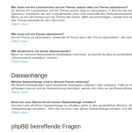
Wie kann ich ein Lesezeichen auf ein Thema setzen oder ein Thema abonnieren?
Du kannst ein Lesezeichen auf ein Thema setzen oder es abonnieren, in dem du die e
Optionen“ auswählst, die sich normalerweise ober- und unterhalb des Diskussionsverlau
Wenn du bei der Antwort auf ein Thema die Option „Mich benachrichtigen, sobald eine Ant
das Thema ebenfalls für dich abonniert.
Nach oben
Wie kann ich ein Forum abonnieren?
Um ein Forum zu abonnieren, verwende im Forum den Link „Forum abonnieren“, der sich 
Nach oben
Wie deaktiviere ich meine Abonnements?
Wenn du mehrere Abonnements deaktivieren möchtest, so kannst du dies im persönlichen
„Abonnements verwalten“ machen.
Nach oben
Dateianhänge
Welche Dateianhänge sind in diesem Forum zulässig?
Die Board-Administration kann bestimmte Dateitypen zulassen oder verbieten. Falls du dir
anhängen kannst und du Unterstützung benötigst, wende dich bitte an die Board-Adminis
Nach oben
Kann ich eine Übersicht all meiner Dateianhänge erhalten?
Um eine Liste all deiner Dateianhänge zu erhalten, gehe in den persönlichen Bereich. Dor
„Dateianhänge verwalten“, über den du eine Liste deiner Dateianhänge erhalten und die
Nach oben
phpBB betreffende Fragen