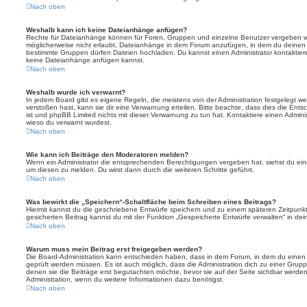
Nach oben
Weshalb kann ich keine Dateianhänge anfügen?
Rechte für Dateianhänge können für Foren, Gruppen und einzelne Benutzer vergeben we
möglicherweise nicht erlaubt, Dateianhänge in dem Forum anzufügen, in dem du deinen 
bestimmte Gruppen dürfen Dateien hochladen. Du kannst einen Administrator kontaktieren, 
keine Dateianhänge anfügen kannst.
Nach oben
Weshalb wurde ich verwarnt?
In jedem Board gibt es eigene Regeln, die meistens von der Administration festgelegt 
verstoßen hast, kann sie dir eine Verwarnung erteilen. Bitte beachte, dass dies die Ent
ist und phpBB Limited nichts mit dieser Verwarnung zu tun hat. Kontaktiere einen Administr
wieso du verwarnt wurdest.
Nach oben
Wie kann ich Beiträge den Moderatoren melden?
Wenn ein Administrator die entsprechenden Berechtigungen vergeben hat, siehst du eine
um diesen zu melden. Du wirst dann durch die weiteren Schritte geführt.
Nach oben
Was bewirkt die „Speichern“-Schaltfläche beim Schreiben eines Beitrags?
Hiermit kannst du die geschriebene Entwürfe speichern und zu einem späteren Zeitpunk
gesicherten Beitrag kannst du mit der Funktion „Gespeicherte Entwürfe verwalten“ in de
Nach oben
Warum muss mein Beitrag erst freigegeben werden?
Die Board-Administration kann entschieden haben, dass in dem Forum, in dem du einen Bei
geprüft werden müssen. Es ist auch möglich, dass die Administration dich zu einer Grup
denen sie die Beiträge erst begutachten möchte, bevor sie auf der Seite sichtbar werden.
Administration, wenn du weitere Informationen dazu benötigst.
Nach oben