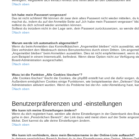
verringern. Registriere dich einfach erneut und nimm aktiv an den Diskussionen teil!
Nach oben
Ich habe mein Passwort vergessen!
Das ist nicht schlimm! Wir können dir zwar dein altes Passwort nicht wieder mitteilen, du
machst du, indem du auf der Anmelde-Seite auf „Ich habe mein Passwort vergessen“ kli
solltest du dich schnell wieder anmelden können.
Solltest du trotzdem nicht in der Lage sein, dein Passwort zurückzusetzen, so wende dic
Nach oben
Warum werde ich automatisch abgemeldet?
Wenn du beim Anmelden das Kontrollkästchen „Angemeldet bleiben“ nicht auswählst, wirs
Dies verhindert den Missbrauch deines Benutzerkontos durch einen Dritten. Um angemel
„Angemeldet bleiben“ beim Anmelden auswählen. Dies ist nicht empfehlenswert, wenn du
zum Beispiel in einem Internetcafé, befindest. Wenn diese Option nicht zur Verfügung st
Board-Administration ausgeschaltet.
Nach oben
Wozu ist die Funktion „Alle Cookies löschen“?
„Alle Cookies löschen“ löscht die Cookies, die phpBB erstellt hat und die dafür sorgen, 
Außerdem ermöglichen Cookies einige Funktionen, wie beispielsweise den „Gelesen“-Stat
Administration aktiviert wurden. Wenn du Probleme bei der An- oder Abmeldung hast, ka
Nach oben
Benutzerpräferenzen und -einstellungen
Wie kann ich meine Einstellungen ändern?
Wenn du dich registriert hast, werden alle deine Einstellungen in der Datenbank des Bo
gehe in den „Persönlichen Bereich“; der Link dazu wird meist oben auf der Seite ange
klickst. Dort kannst du alle deine Einstellungen ändern.
Nach oben
Wie kann ich verhindern, dass mein Benutzername in der Online-Liste auftaucht?
In deinem persönlichen Bereich findest du in den Einstellungen eine Option „Meinen On