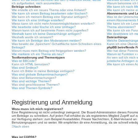
ich aufgefordert, mich anzumelden.
Warum bekomme ich be
Beiträge schreiben
Wie kann ich nach Mi
Wie erstelle ich ein neues Thema oder eine Antwort?
Wie kann ich meine e
Wie kann ich einen Beitrag bearbeiten oder löschen?
Abonnements und L
Wie kann ich meinem Beitrag eine Signatur anfügen?
Was ist der Untersch
Wie kann ich eine Umfrage erstellen?
einem Abonnements f
Wieso kann ich nicht mehr Antwortmöglichkeiten erstellen?
Wie kann ich ein Les
Wie bearbeite oder lösche ich eine Umfrage?
Thema abonnieren?
Warum kann ich auf bestimmte Foren nicht zugreifen?
Wie kann ich ein For
Weshalb kann ich keine Dateianhänge anfügen?
Wie deaktiviere ich 
Weshalb wurde ich verwarnt?
Dateianhänge
Wie kann ich Beiträge den Moderatoren melden?
Welche Dateianhänge 
Was bewirkt die „Speichern“-Schaltfläche beim Schreiben eines
Kann ich eine Übersic
Beitrags?
phpBB betreffende F
Warum muss mein Beitrag erst freigegeben werden?
Wer hat diese Forenso
Wie markiere ich ein Thema als neu?
Warum ist Funktion x 
Textformatierung und Thementypen
An wen soll ich mich
Was ist BBCode?
juristische Anfragen 
Kann ich HTML benutzen?
Wie kann ich einen Ad
Was sind Smileys?
Kann ich Bilder in meine Beiträge einfügen?
Was sind globale Bekanntmachungen?
Was sind Bekanntmachungen?
Was sind wichtige Themen?
Was sind geschlossene Themen?
Was sind Themen-Symbole?
Registrierung und Anmeldung
Wozu muss ich mich registrieren?
Eine Registrierung ist nicht unbedingt zwingend. Die Board-Administration dieses Forums 
um Beiträge zu schreiben. Auf jeden Fall erhältst du als registriertes Mitglied Zugriff auf
zur Verfügung stehen: zum Beispiel Avatarbilder, Private Nachrichten, E-Mail-Versand an an
Benutzergruppen und so weiter. Wir empfehlen dir eine Anmeldung, da sie schnell erledigt i
Nach oben
Was ist COPPA?