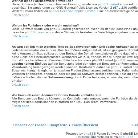
Wer hat diese Forensoftware entwickelt?
Diese Software (in ihrer unmodifizierten Fassung) wurde von
phpBB Limited
entwickelt und
geschützt. Sie wurde unter der GNU General Public License, Version 2 (GPL-2.0) veröffen
Weitere Details findest du
auf der Seite von phpBB Limited
. Eine deutschsprachige Anlauf
Nach oben
Warum ist Funktion x oder y nicht enthalten?
Diese Software wurde von phpBB Limited geschrieben. Wenn du denkst, dass eine Funkt
besuche
phpBB Ideas
, wo du deine Stimme für bestehende Vorschläge abgeben oder n
Nach oben
An wen soll ich mich wenden, falls es Beschwerden oder juristische Anfragen zu d
Jeder Administrator, der auf der „Das Team“-Seite aufgeführt ist, ist ein geeigneter Kon
keine Antwort erhältst, solltest du den Besitzer der Domain kontaktieren (führe dazu ein
diese Seite bei einem kostenlosen Webhoster wie z. B. Yahoo!, free.fr, funpic.de usw. l
Kontakt des betreffenden Dienstes. Bitte beachte, dass phpBB Limited (phpBB.com) u
absolut keinen Einfluss
auf die Benutzung oder den oder die Benutzer der Forensoftwa
Verantwortung herangezogen werden können. Kontaktiere daher nie phpBB Limited oder
Zusammenhang mit jeglichen juristischen Fragen (Unterlassungserklärungen, Haftungsfr
Websiten phpbb.com, phpbb.de oder die phpBB-Software selbst beziehen. Falls du php
E-Mails schreibst, die die
Softwarenutzung durch Dritte
betreffen, so wirst du, wenn üb
erhalten.
Nach oben
Wie kann ich einen Administrator des Boards kontaktieren?
Alle Benutzer des Boards können das Kontaktformular nutzen, wenn die Funktion durch di
Mitglieder des Boards können zusätzlich den Link „Das Team“ verwenden.
Nach oben
Jenseits der Thesen - Hauptseite
Foren-Übersicht
Al
Powered by
phpBB
® Forum Software © phpBB Lim
Deutsche Übersetzung durch
phpBB.de