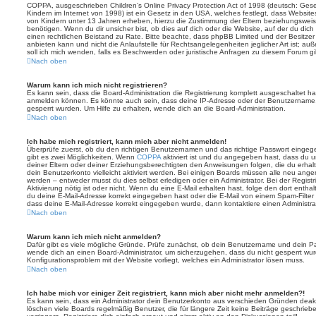
COPPA, ausgeschrieben Children’s Online Privacy Protection Act of 1998 (deutsch: Ges
Kindern im Internet von 1998) ist ein Gesetz in den USA, welches festlegt, dass Website
von Kindern unter 13 Jahren erheben, hierzu die Zustimmung der Eltern beziehungswei
benötigen. Wenn du dir unsicher bist, ob dies auf dich oder die Website, auf der du dich zu
einen rechtlichen Beistand zu Rate. Bitte beachte, dass phpBB Limited und der Besitze
anbieten kann und nicht die Anlaufstelle für Rechtsangelegenheiten jeglicher Art ist; au
soll ich mich wenden, falls es Beschwerden oder juristische Anfragen zu diesem Forum g
Nach oben
Warum kann ich mich nicht registrieren?
Es kann sein, dass die Board-Administration die Registrierung komplett ausgeschaltet h
anmelden können. Es könnte auch sein, dass deine IP-Adresse oder der Benutzername, m
gesperrt wurden. Um Hilfe zu erhalten, wende dich an die Board-Administration.
Nach oben
Ich habe mich registriert, kann mich aber nicht anmelden!
Überprüfe zuerst, ob du den richtigen Benutzernamen und das richtige Passwort einge
gibt es zwei Möglichkeiten. Wenn
COPPA
aktiviert ist und du angegeben hast, dass du un
deiner Eltern oder deiner Erziehungsberechtigten den Anweisungen folgen, die du erhalte
dein Benutzerkonto vielleicht aktiviert werden. Bei einigen Boards müssen alle neu angem
werden – entweder musst du dies selbst erledigen oder ein Administrator. Bei der Registri
Aktivierung nötig ist oder nicht. Wenn du eine E-Mail erhalten hast, folge den dort ent
du deine E-Mail-Adresse korrekt eingegeben hast oder die E-Mail von einem Spam-Filter b
dass deine E-Mail-Adresse korrekt eingegeben wurde, dann kontaktiere einen Administrat
Nach oben
Warum kann ich mich nicht anmelden?
Dafür gibt es viele mögliche Gründe. Prüfe zunächst, ob dein Benutzername und dein Pass
wende dich an einen Board-Administrator, um sicherzugehen, dass du nicht gesperrt wurde
Konfigurationsproblem mit der Website vorliegt, welches ein Administrator lösen muss.
Nach oben
Ich habe mich vor einiger Zeit registriert, kann mich aber nicht mehr anmelden?!
Es kann sein, dass ein Administrator dein Benutzerkonto aus verschieden Gründen deakt
löschen viele Boards regelmäßig Benutzer, die für längere Zeit keine Beiträge geschri