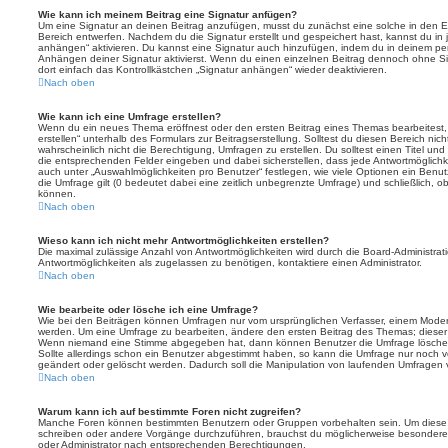
Wie kann ich meinem Beitrag eine Signatur anfügen?
Um eine Signatur an deinen Beitrag anzufügen, musst du zunächst eine solche in den E
Bereich entwerfen. Nachdem du die Signatur erstellt und gespeichert hast, kannst du in
anhängen“ aktivieren. Du kannst eine Signatur auch hinzufügen, indem du in deinem p
Anhängen deiner Signatur aktivierst. Wenn du einen einzelnen Beitrag dennoch ohne Si
dort einfach das Kontrollkästchen „Signatur anhängen“ wieder deaktivieren.
Nach oben
Wie kann ich eine Umfrage erstellen?
Wenn du ein neues Thema eröffnest oder den ersten Beitrag eines Themas bearbeitest, 
erstellen“ unterhalb des Formulars zur Beitragserstellung. Solltest du diesen Bereich ni
wahrscheinlich nicht die Berechtigung, Umfragen zu erstellen. Du solltest einen Titel un
die entsprechenden Felder eingeben und dabei sicherstellen, dass jede Antwortmöglichkei
auch unter „Auswahlmöglichkeiten pro Benutzer“ festlegen, wie viele Optionen ein Benutz
die Umfrage gilt (0 bedeutet dabei eine zeitlich unbegrenzte Umfrage) und schließlich, 
können.
Nach oben
Wieso kann ich nicht mehr Antwortmöglichkeiten erstellen?
Die maximal zulässige Anzahl von Antwortmöglichkeiten wird durch die Board-Administrat
Antwortmöglichkeiten als zugelassen zu benötigen, kontaktiere einen Administrator.
Nach oben
Wie bearbeite oder lösche ich eine Umfrage?
Wie bei den Beiträgen können Umfragen nur vom ursprünglichen Verfasser, einem Modera
werden. Um eine Umfrage zu bearbeiten, ändere den ersten Beitrag des Themas; dieser i
Wenn niemand eine Stimme abgegeben hat, dann können Benutzer die Umfrage löschen
Sollte allerdings schon ein Benutzer abgestimmt haben, so kann die Umfrage nur noch 
geändert oder gelöscht werden. Dadurch soll die Manipulation von laufenden Umfragen 
Nach oben
Warum kann ich auf bestimmte Foren nicht zugreifen?
Manche Foren können bestimmten Benutzern oder Gruppen vorbehalten sein. Um diese e
schreiben oder andere Vorgänge durchzuführen, brauchst du möglicherweise besondere
oder Administrator nach entsprechenden Berechtigungen.