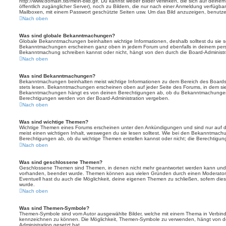
http://www.domain.tld/mein-bild.gif. Du kannst weder Bilder verlinken, die sich auf deine
öffentlich zugänglicher Server), noch zu Bildern, die nur nach einer Anmeldung verfügbar
Mailboxen, mit einem Passwort geschützte Seiten usw. Um das Bild anzuzeigen, benutz
Nach oben
Was sind globale Bekanntmachungen?
Globale Bekanntmachungen beinhalten wichtige Informationen, deshalb solltest du sie s
Bekanntmachungen erscheinen ganz oben in jedem Forum und ebenfalls in deinem persö
Bekanntmachung schreiben kannst oder nicht, hängt von den durch die Board-Administ
Nach oben
Was sind Bekanntmachungen?
Bekanntmachungen beinhalten meist wichtige Informationen zu dem Bereich des Boards, i
stets lesen. Bekanntmachungen erscheinen oben auf jeder Seite des Forums, in dem sie 
Bekanntmachungen hängt es von deinen Berechtigungen ab, ob du Bekanntmachungen er
Berechtigungen werden von der Board-Administration vergeben.
Nach oben
Was sind wichtige Themen?
Wichtige Themen eines Forums erscheinen unter den Ankündigungen und sind nur auf d
meist einen wichtigen Inhalt, weswegen du sie lesen solltest. Wie bei den Bekanntmac
Berechtigungen ab, ob du wichtige Themen erstellen kannst oder nicht; die Berechtigunge
Nach oben
Was sind geschlossene Themen?
Geschlossene Themen sind Themen, in denen nicht mehr geantwortet werden kann und b
vorhanden, beendet wurde. Themen können aus vielen Gründen durch einen Moderator o
Eventuell hast du auch die Möglichkeit, deine eigenen Themen zu schließen, sofern dies
wurde.
Nach oben
Was sind Themen-Symbole?
Themen-Symbole sind vom Autor ausgewählte Bilder, welche mit einem Thema in Verbin
kennzeichnen zu können. Die Möglichkeit, Themen-Symbole zu verwenden, hängt von de
Administration gesetzt hat.