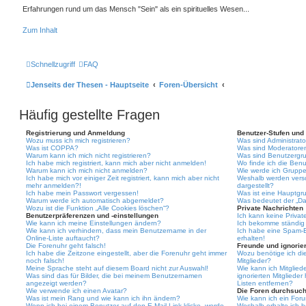
Erfahrungen rund um das Mensch "Sein" als ein spirituelles Wesen...
Zum Inhalt
Schnellzugriff
FAQ
Jenseits der Thesen - Hauptseite
Foren-Übersicht
Häufig gestellte Fragen
Registrierung und Anmeldung
Benutzer-Stufen und
Wozu muss ich mich registrieren?
Was sind Administrat
Was ist COPPA?
Was sind Moderatore
Warum kann ich mich nicht registrieren?
Was sind Benutzergr
Ich habe mich registriert, kann mich aber nicht anmelden!
Wo finde ich die Benu
Warum kann ich mich nicht anmelden?
Wie werde ich Gruppe
Ich habe mich vor einiger Zeit registriert, kann mich aber nicht
Weshalb werden vers
mehr anmelden?!
dargestellt?
Ich habe mein Passwort vergessen!
Was ist eine Hauptgr
Warum werde ich automatisch abgemeldet?
Was bedeutet der „Das
Wozu ist die Funktion „Alle Cookies löschen“?
Private Nachrichten
Benutzerpräferenzen und -einstellungen
Ich kann keine Privat
Wie kann ich meine Einstellungen ändern?
Ich bekomme ständig 
Wie kann ich verhindern, dass mein Benutzername in der
Ich habe eine Spam-E
Online-Liste auftaucht?
erhalten!
Die Forenuhr geht falsch!
Freunde und ignorier
Ich habe die Zeitzone eingestellt, aber die Forenuhr geht immer
Wozu benötige ich die
noch falsch!
Mitglieder?
Meine Sprache steht auf diesem Board nicht zur Auswahl!
Wie kann ich Mitgliede
Was sind das für Bilder, die bei meinem Benutzernamen
ignorierten Mitgliede
angezeigt werden?
Listen entfernen?
Wie verwende ich einen Avatar?
Die Foren durchsuc
Was ist mein Rang und wie kann ich ihn ändern?
Wie kann ich ein For
Wenn ich bei einem Benutzer auf den E-Mail-Link klicke, werde
Weshalb erhalte ich 