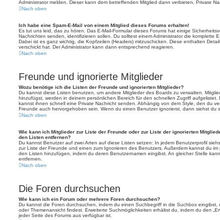
Administrator melden. Dieser kann dem betreffenden Mitglied dann verbieten, Private N
Nach oben
Ich habe eine Spam-E-Mail von einem Mitglied dieses Forums erhalten!
Es tut uns leid, das zu hören. Das E-Mail-Formular dieses Forums hat einige Sicherheits
Nachrichten senden, identifizieren sollen. Du solltest einem Administrator die komplette 
Dabei ist es ganz wichtig, die Kopfzeilen (Headers) mitzuschicken. Diese enthalten Detai
verschickt hat. Der Administrator kann dann entsprechend reagieren.
Nach oben
Freunde und ignorierte Mitglieder
Wozu benötige ich die Listen der Freunde und ignorierten Mitglieder?
Du kannst diese Listen benutzen, um andere Mitglieder des Boards zu verwalten. Mitglied
hinzufügst, werden in deinem persönlichen Bereich für den schnellen Zugriff aufgelistet.
kannst ihnen schnell eine Private Nachricht senden. Abhängig von dem Style, den du v
Freunde auch hervorgehoben sein. Wenn du einen Benutzer ignorierst, dann siehst du s
Nach oben
Wie kann ich Mitglieder zur Liste der Freunde oder zur Liste der ignorierten Mitglie
den Listen entfernen?
Du kannst Benutzer auf zwei Arten auf diese Listen setzen: In jedem Benutzerprofil sieh
zur Liste der Freunde und einen zum Ignorieren des Benutzers. Außerdem kannst du im p
den Listen hinzufügen, indem du deren Benutzernamen eingibst. An gleicher Stelle kann
entfernen.
Nach oben
Die Foren durchsuchen
Wie kann ich ein Forum oder mehrere Foren durchsuchen?
Du kannst die Foren durchsuchen, indem du einen Suchbegriff in die Suchbox eingibst, d
oder Themenansicht findest. Erweiterte Suchmöglichkeiten erhältst du, indem du den „Erw
jeder Seite des Forums aus verfügbar ist.