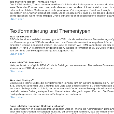
Wie markiere ich ein Thema als neu?
Durch Klicken des „Thema als neu markieren“-Links in der Beitragsansicht kannst du d
erste Seite des Forums holen. Wenn du den entsprechenden Link nicht siehst, dann ist d
oder seit der letzten Markierung ist nicht genügend Zeit vergangen. Es ist auch möglic
du einfach eine Antwort darauf schreibst. Stelle jedoch sicher, dass du die Regeln diese
gerne gesehen, wenn ohne triftigen Grund auf alte oder abgeschlossene Themen geantw
Nach oben
Textformatierung und Thementypen
Was ist BBCode?
BBCode ist eine spezielle Umsetzung von HTML, die dir weitreichende Formatierungsmögli
zur Verwendung von BBCode werden durch die Board-Administration vergeben, können j
einzelnen Beitrag deaktiviert werden. BBCode ist ähnlich wie HTML aufgebaut, jedoch wer
spitzen („<“ und „>“) Klammern eingeschlossen. Weitere Informationen zu BBCode findest d
von der Seite zur Beitragserstellung aus zugänglich ist.
Nach oben
Kann ich HTML benutzen?
Nein, es ist nicht möglich, HTML-Code in Beiträgen zu verwenden. Die meisten Formatier
können über BBCode erreicht werden.
Nach oben
Was sind Smileys?
Smileys sind kleine Bilder, die benutzt werden können, um ein Gefühl auszudrücken. Für
z. B. bedeutet :) fröhlich und :( traurig. Die Liste aller Smileys kannst du beim Verfassen
trotzdem, Smileys nicht zu häufig zu benutzen, sie können einen Beitrag schnell unles
deshalb deinen Beitrag entsprechend überarbeiten oder gar komplett löschen. Die Board
Smileys begrenzen, die du in einem Beitrag benutzen kannst.
Nach oben
Kann ich Bilder in meine Beiträge einfügen?
Ja, Bilder können in deinem Beitrag angezeigt werden. Wenn die Administration Dateian
auch direkt hochladen. Ansonsten musst du zu einem Bild verlinken, das auf einem öffentl