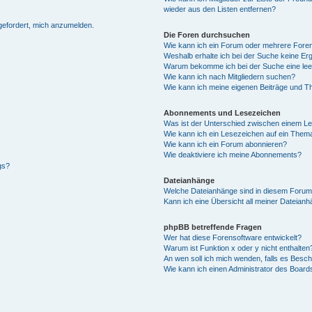
wieder aus den Listen entfernen?
fgefordert, mich anzumelden.
Die Foren durchsuchen
Wie kann ich ein Forum oder mehrere For
Weshalb erhalte ich bei der Suche keine Er
Warum bekomme ich bei der Suche eine lee
Wie kann ich nach Mitgliedern suchen?
Wie kann ich meine eigenen Beiträge und T
Abonnements und Lesezeichen
Was ist der Unterschied zwischen einem L
Wie kann ich ein Lesezeichen auf ein Them
Wie kann ich ein Forum abonnieren?
Wie deaktiviere ich meine Abonnements?
gs?
Dateianhänge
Welche Dateianhänge sind in diesem Forum
Kann ich eine Übersicht all meiner Dateian
phpBB betreffende Fragen
Wer hat diese Forensoftware entwickelt?
Warum ist Funktion x oder y nicht enthalten
An wen soll ich mich wenden, falls es Besc
Wie kann ich einen Administrator des Board