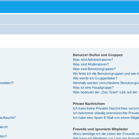
Benutzer-Stufen und Gruppen
Was sind Administratoren?
Was sind Moderatoren?
Was sind Benutzergruppen?
Wo finde ich die Benutzergruppen und wie tr
Wie werde ich Gruppenleiter?
anmelden?!
Weshalb werden verschiedene Benutzergrupp
Was ist eine Hauptgruppe?
Was bedeutet der „Das Team“-Link auf der S
Private Nachrichten
Ich kann keine Privaten Nachrichten versch
Ich bekomme ständig unerwünschte Private
auftaucht?
Ich habe eine Spam-E-Mail von einem Mitgli
alsch!
Freunde und ignorierte Mitglieder
Wozu benötige ich die Listen der Freunde un
rden?
Wie kann ich Mitglieder zur Liste der Freund