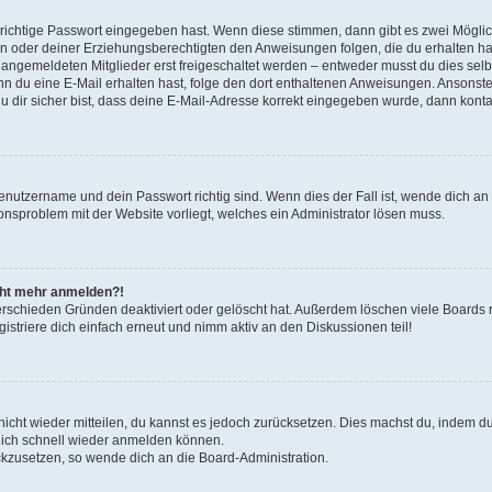
 richtige Passwort eingegeben hast. Wenn diese stimmen, dann gibt es zwei Mögl
tern oder deiner Erziehungsberechtigten den Anweisungen folgen, die du erhalten ha
u angemeldeten Mitglieder erst freigeschaltet werden – entweder musst du dies selbs
. Wenn du eine E-Mail erhalten hast, folge den dort enthaltenen Anweisungen. Ansons
 dir sicher bist, dass deine E-Mail-Adresse korrekt eingegeben wurde, dann kontak
Benutzername und dein Passwort richtig sind. Wenn dies der Fall ist, wende dich a
ionsproblem mit der Website vorliegt, welches ein Administrator lösen muss.
icht mehr anmelden?!
erschieden Gründen deaktiviert oder gelöscht hat. Außerdem löschen viele Boards r
triere dich einfach erneut und nimm aktiv an den Diskussionen teil!
 nicht wieder mitteilen, du kannst es jedoch zurücksetzen. Dies machst du, indem 
 dich schnell wieder anmelden können.
ückzusetzen, so wende dich an die Board-Administration.