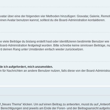
 Avatar über eine der folgenden vier Methoden hinzufügen: Gravatar, Galerie, Rem
en Avatar benutzen kannst, solltest du die Board-Administration kontaktieren.
viele Beiträge du bislang erstellt hast oder identifizieren bestimmte Benutzer w
 Board-Administration festgelegt wurden. Bitte schreibe keine sinnlosen Beiträge
wird deinen Rang unter Umständen einfach wieder zurücksetzen.
rde ich aufgefordert, mich anzumelden.
ion für Nachrichten an andere Benutzer nutzen, falls diese von der Board-Administ
„Neues Thema“ klicken. Um auf einen Beitrag zu antworten, musst du auf „Antworte
e Berechtigungen sind jeweils am Ende der Foren- und der Beitragsansicht aufgeliste