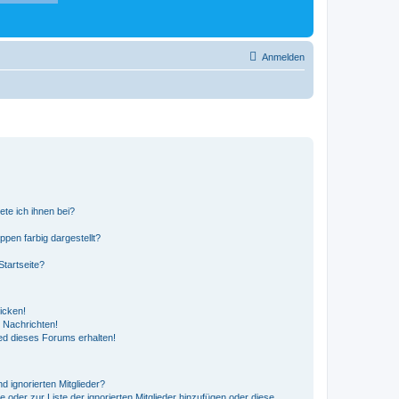
Anmelden
ete ich ihnen bei?
en farbig dargestellt?
tartseite?
icken!
 Nachrichten!
ed dieses Forums erhalten!
d ignorierten Mitglieder?
e oder zur Liste der ignorierten Mitglieder hinzufügen oder diese