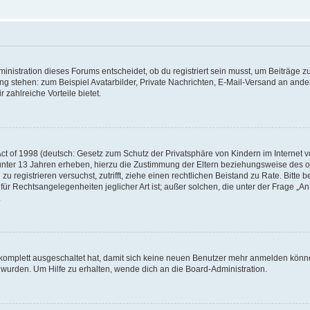
istration dieses Forums entscheidet, ob du registriert sein musst, um Beiträge zu s
ung stehen: zum Beispiel Avatarbilder, Private Nachrichten, E-Mail-Versand an ander
 zahlreiche Vorteile bietet.
t of 1998 (deutsch: Gesetz zum Schutz der Privatsphäre von Kindern im Internet vo
unter 13 Jahren erheben, hierzu die Zustimmung der Eltern beziehungsweise des o
h zu registrieren versuchst, zutrifft, ziehe einen rechtlichen Beistand zu Rate. Bit
für Rechtsangelegenheiten jeglicher Art ist; außer solchen, die unter der Frage „
.
g komplett ausgeschaltet hat, damit sich keine neuen Benutzer mehr anmelden könn
 wurden. Um Hilfe zu erhalten, wende dich an die Board-Administration.