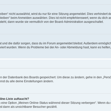
en“ nicht auswählst, wirst du nur für eine Sitzung angemeldet. Dies verhindert 
leiben“ beim Anmelden auswählen. Dies ist nicht empfehlenswert, wenn du dich an
 steht, dann wurde sie vermutlich von der Board-Administration ausgeschaltet.
 hat und die dafür sorgen, dass du im Forum angemeldet bleibst. Außerdem ermögli
tiviert wurden. Wenn du Probleme bei der An- oder Abmeldung hast, kann es helfen
n in der Datenbank des Boards gespeichert. Um diese zu ändern, gehe in den „Persö
nst du alle deine Einstellungen ändern.
ine-Liste auftaucht?
n eine Option „Meinen Online-Status während dieser Sitzung verbergen“. Wenn du d
st dann als unsichtbarer Besucher gezählt.