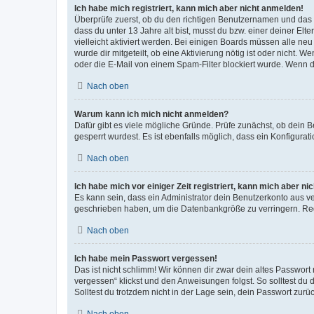
Ich habe mich registriert, kann mich aber nicht anmelden!
Überprüfe zuerst, ob du den richtigen Benutzernamen und das
dass du unter 13 Jahre alt bist, musst du bzw. einer deiner El
vielleicht aktiviert werden. Bei einigen Boards müssen alle ne
wurde dir mitgeteilt, ob eine Aktivierung nötig ist oder nicht
oder die E-Mail von einem Spam-Filter blockiert wurde. Wenn du
Nach oben
Warum kann ich mich nicht anmelden?
Dafür gibt es viele mögliche Gründe. Prüfe zunächst, ob dein 
gesperrt wurdest. Es ist ebenfalls möglich, dass ein Konfigurat
Nach oben
Ich habe mich vor einiger Zeit registriert, kann mich aber n
Es kann sein, dass ein Administrator dein Benutzerkonto aus v
geschrieben haben, um die Datenbankgröße zu verringern. Regis
Nach oben
Ich habe mein Passwort vergessen!
Das ist nicht schlimm! Wir können dir zwar dein altes Passwort
vergessen“ klickst und den Anweisungen folgst. So solltest du
Solltest du trotzdem nicht in der Lage sein, dein Passwort zur
Nach oben