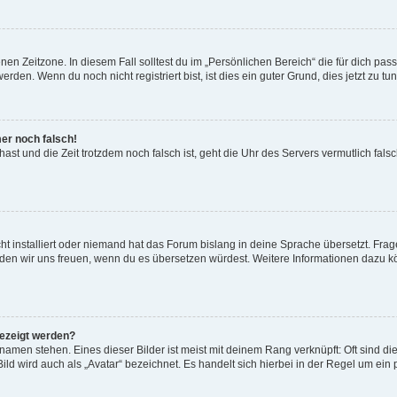
en Zeitzone. In diesem Fall solltest du im „Persönlichen Bereich“ die für dich passe
den. Wenn du noch nicht registriert bist, ist dies ein guter Grund, dies jetzt zu tun
mer noch falsch!
t hast und die Zeit trotzdem noch falsch ist, geht die Uhr des Servers vermutlich fal
t installiert oder niemand hat das Forum bislang in deine Sprache übersetzt. Frag
, würden wir uns freuen, wenn du es übersetzen würdest. Weitere Informationen dazu
gezeigt werden?
amen stehen. Eines dieser Bilder ist meist mit deinem Rang verknüpft: Oft sind di
ld wird auch als „Avatar“ bezeichnet. Es handelt sich hierbei in der Regel um ein