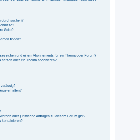
en durchsuchen?
gebnisse?
re Seite?
hemen finden?
esezeichen und einem Abonnements für ein Thema oder Forum?
a setzen oder ein Thema abonnieren?
 zulässig?
hänge erhalten?
?
hwerden oder juristische Anfragen zu diesem Forum gibt?
s kontaktieren?