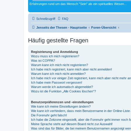
Erfahrungen rund um das Mensch "Sein" als ein spirituelles Wesen...
Schnellzugriff
FAQ
Jenseits der Thesen - Hauptseite
Foren-Übersicht
Häufig gestellte Fragen
Registrierung und Anmeldung
Wozu muss ich mich registrieren?
Was ist COPPA?
Warum kann ich mich nicht registrieren?
Ich habe mich registriert, kann mich aber nicht anmelden!
Warum kann ich mich nicht anmelden?
Ich habe mich vor einiger Zeit registriert, kann mich aber nicht mehr 
Ich habe mein Passwort vergessen!
Warum werde ich automatisch abgemeldet?
Wozu ist die Funktion „Alle Cookies löschen“?
Benutzerpräferenzen und -einstellungen
Wie kann ich meine Einstellungen ändern?
Wie kann ich verhindern, dass mein Benutzername in der Online-Liste 
Die Forenuhr geht falsch!
Ich habe die Zeitzone eingestellt, aber die Forenuhr geht immer noch f
Meine Sprache steht auf diesem Board nicht zur Auswahl!
Was sind das für Bilder, die bei meinem Benutzernamen angezeigt we