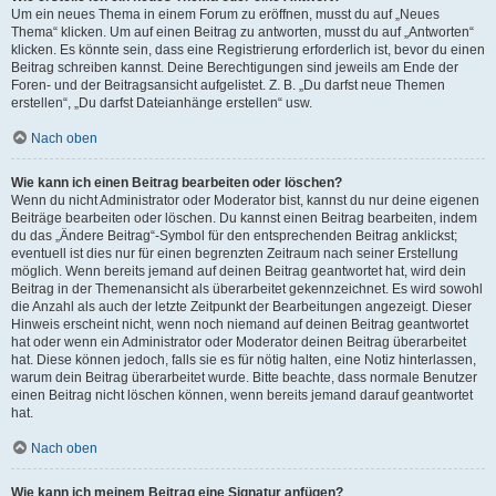
Um ein neues Thema in einem Forum zu eröffnen, musst du auf „Neues
Thema“ klicken. Um auf einen Beitrag zu antworten, musst du auf „Antworten“
klicken. Es könnte sein, dass eine Registrierung erforderlich ist, bevor du einen
Beitrag schreiben kannst. Deine Berechtigungen sind jeweils am Ende der
Foren- und der Beitragsansicht aufgelistet. Z. B. „Du darfst neue Themen
erstellen“, „Du darfst Dateianhänge erstellen“ usw.
Nach oben
Wie kann ich einen Beitrag bearbeiten oder löschen?
Wenn du nicht Administrator oder Moderator bist, kannst du nur deine eigenen
Beiträge bearbeiten oder löschen. Du kannst einen Beitrag bearbeiten, indem
du das „Ändere Beitrag“-Symbol für den entsprechenden Beitrag anklickst;
eventuell ist dies nur für einen begrenzten Zeitraum nach seiner Erstellung
möglich. Wenn bereits jemand auf deinen Beitrag geantwortet hat, wird dein
Beitrag in der Themenansicht als überarbeitet gekennzeichnet. Es wird sowohl
die Anzahl als auch der letzte Zeitpunkt der Bearbeitungen angezeigt. Dieser
Hinweis erscheint nicht, wenn noch niemand auf deinen Beitrag geantwortet
hat oder wenn ein Administrator oder Moderator deinen Beitrag überarbeitet
hat. Diese können jedoch, falls sie es für nötig halten, eine Notiz hinterlassen,
warum dein Beitrag überarbeitet wurde. Bitte beachte, dass normale Benutzer
einen Beitrag nicht löschen können, wenn bereits jemand darauf geantwortet
hat.
Nach oben
Wie kann ich meinem Beitrag eine Signatur anfügen?