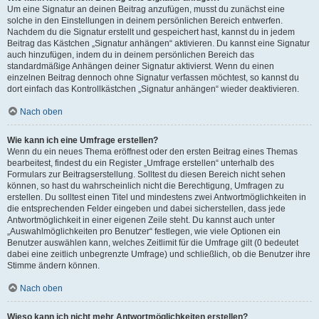
Um eine Signatur an deinen Beitrag anzufügen, musst du zunächst eine
solche in den Einstellungen in deinem persönlichen Bereich entwerfen.
Nachdem du die Signatur erstellt und gespeichert hast, kannst du in jedem
Beitrag das Kästchen „Signatur anhängen“ aktivieren. Du kannst eine Signatur
auch hinzufügen, indem du in deinem persönlichen Bereich das
standardmäßige Anhängen deiner Signatur aktivierst. Wenn du einen
einzelnen Beitrag dennoch ohne Signatur verfassen möchtest, so kannst du
dort einfach das Kontrollkästchen „Signatur anhängen“ wieder deaktivieren.
Nach oben
Wie kann ich eine Umfrage erstellen?
Wenn du ein neues Thema eröffnest oder den ersten Beitrag eines Themas
bearbeitest, findest du ein Register „Umfrage erstellen“ unterhalb des
Formulars zur Beitragserstellung. Solltest du diesen Bereich nicht sehen
können, so hast du wahrscheinlich nicht die Berechtigung, Umfragen zu
erstellen. Du solltest einen Titel und mindestens zwei Antwortmöglichkeiten in
die entsprechenden Felder eingeben und dabei sicherstellen, dass jede
Antwortmöglichkeit in einer eigenen Zeile steht. Du kannst auch unter
„Auswahlmöglichkeiten pro Benutzer“ festlegen, wie viele Optionen ein
Benutzer auswählen kann, welches Zeitlimit für die Umfrage gilt (0 bedeutet
dabei eine zeitlich unbegrenzte Umfrage) und schließlich, ob die Benutzer ihre
Stimme ändern können.
Nach oben
Wieso kann ich nicht mehr Antwortmöglichkeiten erstellen?