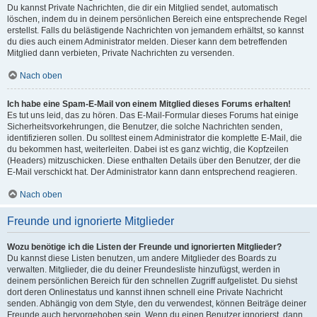
Du kannst Private Nachrichten, die dir ein Mitglied sendet, automatisch
löschen, indem du in deinem persönlichen Bereich eine entsprechende Regel
erstellst. Falls du belästigende Nachrichten von jemandem erhältst, so kannst
du dies auch einem Administrator melden. Dieser kann dem betreffenden
Mitglied dann verbieten, Private Nachrichten zu versenden.
Nach oben
Ich habe eine Spam-E-Mail von einem Mitglied dieses Forums erhalten!
Es tut uns leid, das zu hören. Das E-Mail-Formular dieses Forums hat einige
Sicherheitsvorkehrungen, die Benutzer, die solche Nachrichten senden,
identifizieren sollen. Du solltest einem Administrator die komplette E-Mail, die
du bekommen hast, weiterleiten. Dabei ist es ganz wichtig, die Kopfzeilen
(Headers) mitzuschicken. Diese enthalten Details über den Benutzer, der die
E-Mail verschickt hat. Der Administrator kann dann entsprechend reagieren.
Nach oben
Freunde und ignorierte Mitglieder
Wozu benötige ich die Listen der Freunde und ignorierten Mitglieder?
Du kannst diese Listen benutzen, um andere Mitglieder des Boards zu
verwalten. Mitglieder, die du deiner Freundesliste hinzufügst, werden in
deinem persönlichen Bereich für den schnellen Zugriff aufgelistet. Du siehst
dort deren Onlinestatus und kannst ihnen schnell eine Private Nachricht
senden. Abhängig von dem Style, den du verwendest, können Beiträge deiner
Freunde auch hervorgehoben sein. Wenn du einen Benutzer ignorierst, dann