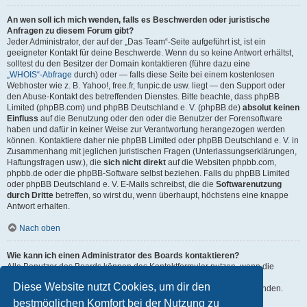
An wen soll ich mich wenden, falls es Beschwerden oder juristische
Anfragen zu diesem Forum gibt?
Jeder Administrator, der auf der „Das Team“-Seite aufgeführt ist, ist ein
geeigneter Kontakt für deine Beschwerde. Wenn du so keine Antwort erhältst,
solltest du den Besitzer der Domain kontaktieren (führe dazu eine
„WHOIS“-Abfrage
durch) oder — falls diese Seite bei einem kostenlosen
Webhoster wie z. B. Yahoo!, free.fr, funpic.de usw. liegt — den Support oder
den Abuse-Kontakt des betreffenden Dienstes. Bitte beachte, dass phpBB
Limited (phpBB.com) und phpBB Deutschland e. V. (phpBB.de)
absolut keinen
Einfluss
auf die Benutzung oder den oder die Benutzer der Forensoftware
haben und dafür in keiner Weise zur Verantwortung herangezogen werden
können. Kontaktiere daher nie phpBB Limited oder phpBB Deutschland e. V. in
Zusammenhang mit jeglichen juristischen Fragen (Unterlassungserklärungen,
Haftungsfragen usw.), die
sich nicht direkt
auf die Websiten phpbb.com,
phpbb.de oder die phpBB-Software selbst beziehen. Falls du phpBB Limited
oder phpBB Deutschland e. V. E-Mails schreibst, die die
Softwarenutzung
durch Dritte
betreffen, so wirst du, wenn überhaupt, höchstens eine knappe
Antwort erhalten.
Nach oben
Wie kann ich einen Administrator des Boards kontaktieren?
Alle Benutzer des Boards können das Kontaktformular nutzen, wenn die
Funktion durch die Board-Administration aktiviert wurde.
Diese Website nutzt Cookies, um dir den
Mitglieder des Boards können zusätzlich den Link „Das Team“ verwenden.
bestmöglichen Komfort bei der Nutzung zu