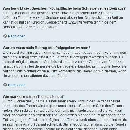
Was bewirkt die „Speichern“-Schaltfläche beim Schreiben eines Beitrags?
Hiermit kannst du die geschriebene Entwürfe speichern und zu einem
späteren Zeitpunkt vervollständigen und absenden. Den gesicherten Beitrag
kannst du mit der Funktion „Gespeicherte Entwürfe verwalten“ in deinem
persönlichen Bereich erneut laden.
Nach oben
Warum muss mein Beitrag erst freigegeben werden?
Die Board-Administration kann entschieden haben, dass in dem Forum, in dem
du einen Beitrag erstellt hast, die Beiträge zuerst geprüft werden müssen. Es
ist auch möglich, dass die Administration dich zu einer Gruppe von Benutzern
hinzugefügt hat, bei denen sie die Beiträge erst begutachten möchte, bevor sie
auf der Seite sichtbar werden. Bitte kontaktiere die Board-Administration, wenn
du weitere Informationen dazu benötigst.
Nach oben
Wie markiere ich ein Thema als neu?
Durch Klicken des „Thema als neu markieren“-Links in der Beitragsansicht
kannst du das Thema wieder ganz nach oben auf die erste Seite des Forums
holen. Wenn du den entsprechenden Link nicht siehst, dann ist die Funktion
möglicherweise deaktiviert oder seit der letzten Markierung ist nicht genügend
Zeit vergangen. Es ist auch möglich, das Thema nach oben zu holen, indem du
einfach eine Antwort darauf schreibst. Stelle jedoch sicher, dass du die Regeln
dieses Boards beachtest! Es wird meist nicht gerne gesehen, wenn ohne