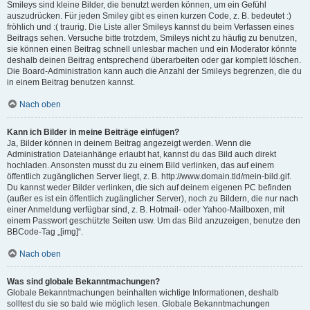
Smileys sind kleine Bilder, die benutzt werden können, um ein Gefühl
auszudrücken. Für jeden Smiley gibt es einen kurzen Code, z. B. bedeutet :)
fröhlich und :( traurig. Die Liste aller Smileys kannst du beim Verfassen eines
Beitrags sehen. Versuche bitte trotzdem, Smileys nicht zu häufig zu benutzen,
sie können einen Beitrag schnell unlesbar machen und ein Moderator könnte
deshalb deinen Beitrag entsprechend überarbeiten oder gar komplett löschen.
Die Board-Administration kann auch die Anzahl der Smileys begrenzen, die du
in einem Beitrag benutzen kannst.
Nach oben
Kann ich Bilder in meine Beiträge einfügen?
Ja, Bilder können in deinem Beitrag angezeigt werden. Wenn die
Administration Dateianhänge erlaubt hat, kannst du das Bild auch direkt
hochladen. Ansonsten musst du zu einem Bild verlinken, das auf einem
öffentlich zugänglichen Server liegt, z. B. http://www.domain.tld/mein-bild.gif.
Du kannst weder Bilder verlinken, die sich auf deinem eigenen PC befinden
(außer es ist ein öffentlich zugänglicher Server), noch zu Bildern, die nur nach
einer Anmeldung verfügbar sind, z. B. Hotmail- oder Yahoo-Mailboxen, mit
einem Passwort geschützte Seiten usw. Um das Bild anzuzeigen, benutze den
BBCode-Tag „[img]“.
Nach oben
Was sind globale Bekanntmachungen?
Globale Bekanntmachungen beinhalten wichtige Informationen, deshalb
solltest du sie so bald wie möglich lesen. Globale Bekanntmachungen