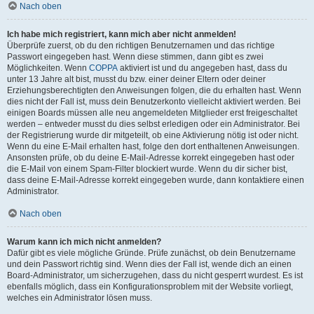
Nach oben
Ich habe mich registriert, kann mich aber nicht anmelden!
Überprüfe zuerst, ob du den richtigen Benutzernamen und das richtige
Passwort eingegeben hast. Wenn diese stimmen, dann gibt es zwei
Möglichkeiten. Wenn
COPPA
aktiviert ist und du angegeben hast, dass du
unter 13 Jahre alt bist, musst du bzw. einer deiner Eltern oder deiner
Erziehungsberechtigten den Anweisungen folgen, die du erhalten hast. Wenn
dies nicht der Fall ist, muss dein Benutzerkonto vielleicht aktiviert werden. Bei
einigen Boards müssen alle neu angemeldeten Mitglieder erst freigeschaltet
werden – entweder musst du dies selbst erledigen oder ein Administrator. Bei
der Registrierung wurde dir mitgeteilt, ob eine Aktivierung nötig ist oder nicht.
Wenn du eine E-Mail erhalten hast, folge den dort enthaltenen Anweisungen.
Ansonsten prüfe, ob du deine E-Mail-Adresse korrekt eingegeben hast oder
die E-Mail von einem Spam-Filter blockiert wurde. Wenn du dir sicher bist,
dass deine E-Mail-Adresse korrekt eingegeben wurde, dann kontaktiere einen
Administrator.
Nach oben
Warum kann ich mich nicht anmelden?
Dafür gibt es viele mögliche Gründe. Prüfe zunächst, ob dein Benutzername
und dein Passwort richtig sind. Wenn dies der Fall ist, wende dich an einen
Board-Administrator, um sicherzugehen, dass du nicht gesperrt wurdest. Es ist
ebenfalls möglich, dass ein Konfigurationsproblem mit der Website vorliegt,
welches ein Administrator lösen muss.