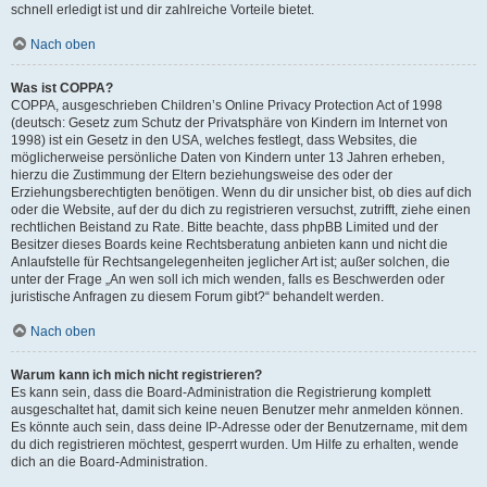
schnell erledigt ist und dir zahlreiche Vorteile bietet.
Nach oben
Was ist COPPA?
COPPA, ausgeschrieben Children’s Online Privacy Protection Act of 1998
(deutsch: Gesetz zum Schutz der Privatsphäre von Kindern im Internet von
1998) ist ein Gesetz in den USA, welches festlegt, dass Websites, die
möglicherweise persönliche Daten von Kindern unter 13 Jahren erheben,
hierzu die Zustimmung der Eltern beziehungsweise des oder der
Erziehungsberechtigten benötigen. Wenn du dir unsicher bist, ob dies auf dich
oder die Website, auf der du dich zu registrieren versuchst, zutrifft, ziehe einen
rechtlichen Beistand zu Rate. Bitte beachte, dass phpBB Limited und der
Besitzer dieses Boards keine Rechtsberatung anbieten kann und nicht die
Anlaufstelle für Rechtsangelegenheiten jeglicher Art ist; außer solchen, die
unter der Frage „An wen soll ich mich wenden, falls es Beschwerden oder
juristische Anfragen zu diesem Forum gibt?“ behandelt werden.
Nach oben
Warum kann ich mich nicht registrieren?
Es kann sein, dass die Board-Administration die Registrierung komplett
ausgeschaltet hat, damit sich keine neuen Benutzer mehr anmelden können.
Es könnte auch sein, dass deine IP-Adresse oder der Benutzername, mit dem
du dich registrieren möchtest, gesperrt wurden. Um Hilfe zu erhalten, wende
dich an die Board-Administration.