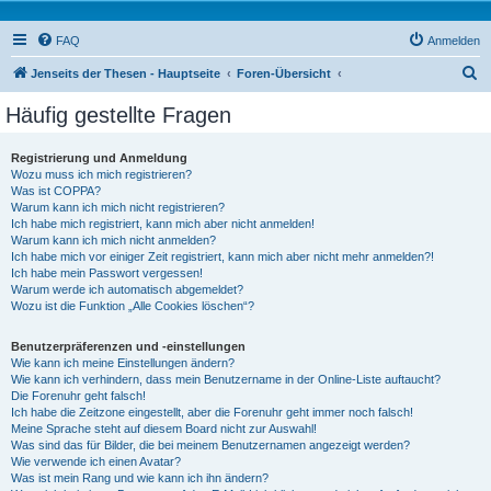
FAQ
Anmelden
S
Jenseits der Thesen - Hauptseite
Foren-Übersicht
u
Häufig gestellte Fragen
c
h
Registrierung und Anmeldung
Wozu muss ich mich registrieren?
e
Was ist COPPA?
Warum kann ich mich nicht registrieren?
Ich habe mich registriert, kann mich aber nicht anmelden!
Warum kann ich mich nicht anmelden?
Ich habe mich vor einiger Zeit registriert, kann mich aber nicht mehr anmelden?!
Ich habe mein Passwort vergessen!
Warum werde ich automatisch abgemeldet?
Wozu ist die Funktion „Alle Cookies löschen“?
Benutzerpräferenzen und -einstellungen
Wie kann ich meine Einstellungen ändern?
Wie kann ich verhindern, dass mein Benutzername in der Online-Liste auftaucht?
Die Forenuhr geht falsch!
Ich habe die Zeitzone eingestellt, aber die Forenuhr geht immer noch falsch!
Meine Sprache steht auf diesem Board nicht zur Auswahl!
Was sind das für Bilder, die bei meinem Benutzernamen angezeigt werden?
Wie verwende ich einen Avatar?
Was ist mein Rang und wie kann ich ihn ändern?