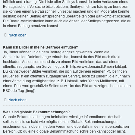
fröhlich und :( traurig. Die Liste aller Smileys kannst du beim Verfassen eines
Beitrags sehen. Versuche bitte trotzdem, Smileys nicht zu häufig zu benutzen,
sie können einen Beitrag schnell unlesbar machen und ein Moderator könnte
deshalb deinen Beitrag entsprechend überarbeiten oder gar komplett löschen.
Die Board-Administration kann auch die Anzahl der Smileys begrenzen, die du
in einem Beitrag benutzen kannst.
Nach oben
Kann ich Bilder in meine Beiträge einfügen?
Ja, Bilder können in deinem Beitrag angezeigt werden. Wenn die
Administration Dateianhänge erlaubt hat, kannst du das Bild auch direkt
hochladen. Ansonsten musst du zu einem Bild verlinken, das auf einem
öffentlich zugänglichen Server liegt, z. B. http://www.domain.tld/mein-bild.gif.
Du kannst weder Bilder verlinken, die sich auf deinem eigenen PC befinden
(außer es ist ein öffentlich zugänglicher Server), noch zu Bildern, die nur nach
einer Anmeldung verfügbar sind, z. B. Hotmail- oder Yahoo-Mailboxen, mit
einem Passwort geschützte Seiten usw. Um das Bild anzuzeigen, benutze den
BBCode-Tag „[img]“.
Nach oben
Was sind globale Bekanntmachungen?
Globale Bekanntmachungen beinhalten wichtige Informationen, deshalb
solltest du sie so bald wie möglich lesen. Globale Bekanntmachungen
erscheinen ganz oben in jedem Forum und ebenfalls in deinem persönlichen
Bereich. Ob du eine globale Bekanntmachung schreiben kannst oder nicht,