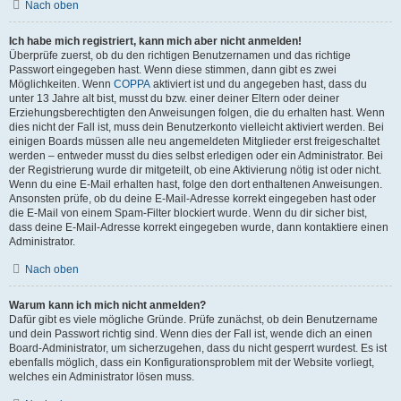
Nach oben
Ich habe mich registriert, kann mich aber nicht anmelden!
Überprüfe zuerst, ob du den richtigen Benutzernamen und das richtige
Passwort eingegeben hast. Wenn diese stimmen, dann gibt es zwei
Möglichkeiten. Wenn
COPPA
aktiviert ist und du angegeben hast, dass du
unter 13 Jahre alt bist, musst du bzw. einer deiner Eltern oder deiner
Erziehungsberechtigten den Anweisungen folgen, die du erhalten hast. Wenn
dies nicht der Fall ist, muss dein Benutzerkonto vielleicht aktiviert werden. Bei
einigen Boards müssen alle neu angemeldeten Mitglieder erst freigeschaltet
werden – entweder musst du dies selbst erledigen oder ein Administrator. Bei
der Registrierung wurde dir mitgeteilt, ob eine Aktivierung nötig ist oder nicht.
Wenn du eine E-Mail erhalten hast, folge den dort enthaltenen Anweisungen.
Ansonsten prüfe, ob du deine E-Mail-Adresse korrekt eingegeben hast oder
die E-Mail von einem Spam-Filter blockiert wurde. Wenn du dir sicher bist,
dass deine E-Mail-Adresse korrekt eingegeben wurde, dann kontaktiere einen
Administrator.
Nach oben
Warum kann ich mich nicht anmelden?
Dafür gibt es viele mögliche Gründe. Prüfe zunächst, ob dein Benutzername
und dein Passwort richtig sind. Wenn dies der Fall ist, wende dich an einen
Board-Administrator, um sicherzugehen, dass du nicht gesperrt wurdest. Es ist
ebenfalls möglich, dass ein Konfigurationsproblem mit der Website vorliegt,
welches ein Administrator lösen muss.