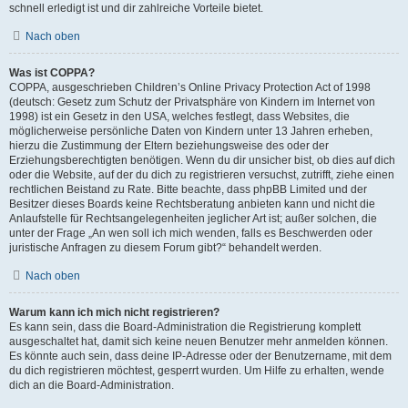
schnell erledigt ist und dir zahlreiche Vorteile bietet.
Nach oben
Was ist COPPA?
COPPA, ausgeschrieben Children’s Online Privacy Protection Act of 1998
(deutsch: Gesetz zum Schutz der Privatsphäre von Kindern im Internet von
1998) ist ein Gesetz in den USA, welches festlegt, dass Websites, die
möglicherweise persönliche Daten von Kindern unter 13 Jahren erheben,
hierzu die Zustimmung der Eltern beziehungsweise des oder der
Erziehungsberechtigten benötigen. Wenn du dir unsicher bist, ob dies auf dich
oder die Website, auf der du dich zu registrieren versuchst, zutrifft, ziehe einen
rechtlichen Beistand zu Rate. Bitte beachte, dass phpBB Limited und der
Besitzer dieses Boards keine Rechtsberatung anbieten kann und nicht die
Anlaufstelle für Rechtsangelegenheiten jeglicher Art ist; außer solchen, die
unter der Frage „An wen soll ich mich wenden, falls es Beschwerden oder
juristische Anfragen zu diesem Forum gibt?“ behandelt werden.
Nach oben
Warum kann ich mich nicht registrieren?
Es kann sein, dass die Board-Administration die Registrierung komplett
ausgeschaltet hat, damit sich keine neuen Benutzer mehr anmelden können.
Es könnte auch sein, dass deine IP-Adresse oder der Benutzername, mit dem
du dich registrieren möchtest, gesperrt wurden. Um Hilfe zu erhalten, wende
dich an die Board-Administration.