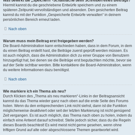
Was bewirkt die „Speichern“-Schaltfläche beim Schreiben eines Beitrags?
Hiermit kannst du die geschriebene Entwürfe speichern und zu einem
späteren Zeitpunkt vervollständigen und absenden. Den gesicherten Beitrag
kannst du mit der Funktion „Gespeicherte Entwürfe verwalten“ in deinem
persönlichen Bereich erneut laden.
Nach oben
Warum muss mein Beitrag erst freigegeben werden?
Die Board-Administration kann entschieden haben, dass in dem Forum, in dem
du einen Beitrag erstellt hast, die Beiträge zuerst geprüft werden müssen. Es
ist auch möglich, dass die Administration dich zu einer Gruppe von Benutzern
hinzugefügt hat, bei denen sie die Beiträge erst begutachten möchte, bevor sie
auf der Seite sichtbar werden. Bitte kontaktiere die Board-Administration, wenn
du weitere Informationen dazu benötigst.
Nach oben
Wie markiere ich ein Thema als neu?
Durch Klicken des „Thema als neu markieren“-Links in der Beitragsansicht
kannst du das Thema wieder ganz nach oben auf die erste Seite des Forums
holen. Wenn du den entsprechenden Link nicht siehst, dann ist die Funktion
möglicherweise deaktiviert oder seit der letzten Markierung ist nicht genügend
Zeit vergangen. Es ist auch möglich, das Thema nach oben zu holen, indem du
einfach eine Antwort darauf schreibst. Stelle jedoch sicher, dass du die Regeln
dieses Boards beachtest! Es wird meist nicht gerne gesehen, wenn ohne
triftigen Grund auf alte oder abgeschlossene Themen geantwortet wird.