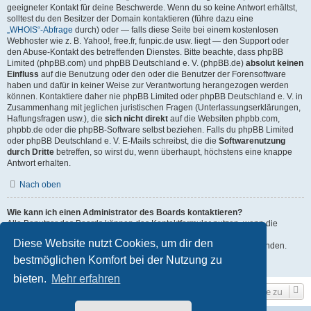
geeigneter Kontakt für deine Beschwerde. Wenn du so keine Antwort erhältst,
solltest du den Besitzer der Domain kontaktieren (führe dazu eine
„WHOIS“-Abfrage
durch) oder — falls diese Seite bei einem kostenlosen
Webhoster wie z. B. Yahoo!, free.fr, funpic.de usw. liegt — den Support oder
den Abuse-Kontakt des betreffenden Dienstes. Bitte beachte, dass phpBB
Limited (phpBB.com) und phpBB Deutschland e. V. (phpBB.de)
absolut keinen
Einfluss
auf die Benutzung oder den oder die Benutzer der Forensoftware
haben und dafür in keiner Weise zur Verantwortung herangezogen werden
können. Kontaktiere daher nie phpBB Limited oder phpBB Deutschland e. V. in
Zusammenhang mit jeglichen juristischen Fragen (Unterlassungserklärungen,
Haftungsfragen usw.), die
sich nicht direkt
auf die Websiten phpbb.com,
phpbb.de oder die phpBB-Software selbst beziehen. Falls du phpBB Limited
oder phpBB Deutschland e. V. E-Mails schreibst, die die
Softwarenutzung
durch Dritte
betreffen, so wirst du, wenn überhaupt, höchstens eine knappe
Antwort erhalten.
Nach oben
Wie kann ich einen Administrator des Boards kontaktieren?
Alle Benutzer des Boards können das Kontaktformular nutzen, wenn die
Funktion durch die Board-Administration aktiviert wurde.
Diese Website nutzt Cookies, um dir den
Mitglieder des Boards können zusätzlich den Link „Das Team“ verwenden.
bestmöglichen Komfort bei der Nutzung zu
Nach oben
bieten.
Mehr erfahren
Gehe zu