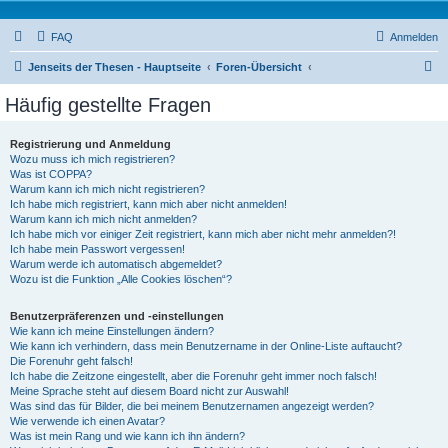
FAQ
Anmelden
S
Jenseits der Thesen - Hauptseite
Foren-Übersicht
u
Häufig gestellte Fragen
c
h
Registrierung und Anmeldung
Wozu muss ich mich registrieren?
e
Was ist COPPA?
Warum kann ich mich nicht registrieren?
Ich habe mich registriert, kann mich aber nicht anmelden!
Warum kann ich mich nicht anmelden?
Ich habe mich vor einiger Zeit registriert, kann mich aber nicht mehr anmelden?!
Ich habe mein Passwort vergessen!
Warum werde ich automatisch abgemeldet?
Wozu ist die Funktion „Alle Cookies löschen“?
Benutzerpräferenzen und -einstellungen
Wie kann ich meine Einstellungen ändern?
Wie kann ich verhindern, dass mein Benutzername in der Online-Liste auftaucht?
Die Forenuhr geht falsch!
Ich habe die Zeitzone eingestellt, aber die Forenuhr geht immer noch falsch!
Meine Sprache steht auf diesem Board nicht zur Auswahl!
Was sind das für Bilder, die bei meinem Benutzernamen angezeigt werden?
Wie verwende ich einen Avatar?
Was ist mein Rang und wie kann ich ihn ändern?