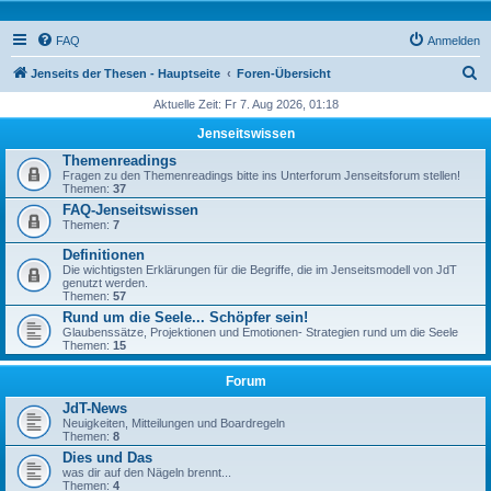
FAQ
Anmelden
S
Jenseits der Thesen - Hauptseite
Foren-Übersicht
u
Aktuelle Zeit: Fr 7. Aug 2026, 01:18
c
Jenseitswissen
h
Themenreadings
Fragen zu den Themenreadings bitte ins Unterforum Jenseitsforum stellen!
e
Themen:
37
FAQ-Jenseitswissen
Themen:
7
Definitionen
Die wichtigsten Erklärungen für die Begriffe, die im Jenseitsmodell von JdT
genutzt werden.
Themen:
57
Rund um die Seele... Schöpfer sein!
Glaubenssätze, Projektionen und Emotionen- Strategien rund um die Seele
Themen:
15
Forum
JdT-News
Neuigkeiten, Mitteilungen und Boardregeln
Themen:
8
Dies und Das
was dir auf den Nägeln brennt...
Themen:
4