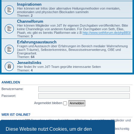
Inspirationen
Hier können wir Infos über alternative Heilungsmethoden von mentalen,
emotionalen und physischen Blockaden sammeln
Themen:
2
Channelforum
Hier können Mitglieder von JdT ihr eigenen Durchgaben veröffentlichen. Bitte
keine Channelings von anderen Kanälen. Für Durchgaben von Seth, Elias,
Ptaah, etc gibt es bereits Plattformen wie z.B
http://www.sethforum.de/phpBB3/
Themen:
3
Erfahrungsaustausch
Fragen und Austausch über Erfahrungen im Bereich medialer Wahrnehmung
(auch Träume), Selbsterkenntniss, Bewusstseinserweiterung, OBE und
Energiearbeit.
Themen:
64
Jenseitslinks
Hier findet Ihr vom JdT-Team geprüfte interessante Seiten
Themen:
4
ANMELDEN
Benutzername:
Passwort:
Angemeldet bleiben
WER IST ONLINE?
Insgesamt sind
608
Besucher online :: 0 sichtbare Mitglieder, 0 unsichtbare Mitglieder und
608 Gäste (basierend auf den aktiven Besuchern der letzten 5 Minuten)
Diese Website nutzt Cookies, um dir den
Der Besucherrekord liegt bei
2107
Besuchern, die am Mo 3. Aug 2026, 06:30 gleichzeitig
online waren.