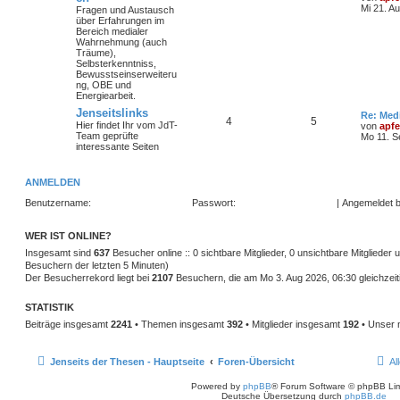
Mi 21. A
Fragen und Austausch
über Erfahrungen im
Bereich medialer
Wahrnehmung (auch
Träume),
Selbsterkenntniss,
Bewusstseinserweiteru
ng, OBE und
Energiearbeit.
Jenseitslinks
Re: Med
4
5
Hier findet Ihr vom JdT-
von
apfe
Team geprüfte
Mo 11. S
interessante Seiten
ANMELDEN
Benutzername:
Passwort:
|
Angemeldet b
WER IST ONLINE?
Insgesamt sind
637
Besucher online :: 0 sichtbare Mitglieder, 0 unsichtbare Mitglieder
Besuchern der letzten 5 Minuten)
Der Besucherrekord liegt bei
2107
Besuchern, die am Mo 3. Aug 2026, 06:30 gleichzeiti
STATISTIK
Beiträge insgesamt
2241
• Themen insgesamt
392
• Mitglieder insgesamt
192
• Unser 
Jenseits der Thesen - Hauptseite
Foren-Übersicht
Al
Powered by
phpBB
® Forum Software © phpBB Lim
Deutsche Übersetzung durch
phpBB.de