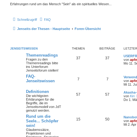
Erfahrungen rund um das Mensch "Sein" als ein spirituelles Wesen...
Schnellzugriff
FAQ
Jenseits der Thesen - Hauptseite
Foren-Übersicht
JENSEITSWISSEN
THEMEN
BEITRÄGE
LETZTER
Themenreadings
USERFRA
37
37
Fragen zu den
von
apfe
Themenreadings bitte
Mo 11. S
ins Unterforum
Jenseitsforum stellen!
FAQ-
Verwend
7
7
Jenseitswissen
von
apfe
Mi 11. Ju
Definitionen
Akasha-
57
57
Die wichtigsten
von
Kiri
Erklärungen für die
Do 1. Mä
Begriffe, die im
Jenseitsmodell von JdT
genutzt werden.
Rund um die
Nanobots
15
50
Seele... Schöpfer
von
apfe
Mi 2. Apr
sein!
Glaubenssätze,
Projektionen und