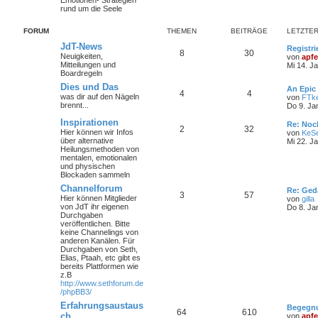
Emotionen- Strategien
rund um die Seele
FORUM
THEMEN
BEITRÄGE
LETZTER
JdT-News
Registri
8
30
Neuigkeiten,
von
apfe
Mitteilungen und
Mi 14. J
Boardregeln
Dies und Das
An Epic
4
4
was dir auf den Nägeln
von
FTk
brennt...
Do 9. Ja
Inspirationen
Re: Noc
2
32
Hier können wir Infos
von
KeS
über alternative
Mi 22. J
Heilungsmethoden von
mentalen, emotionalen
und physischen
Blockaden sammeln
Channelforum
Re: Ged
3
57
Hier können Mitglieder
von
gilla
von JdT ihr eigenen
Do 8. Ja
Durchgaben
veröffentlichen. Bitte
keine Channelings von
anderen Kanälen. Für
Durchgaben von Seth,
Elias, Ptaah, etc gibt es
bereits Plattformen wie
z.B
http://www.sethforum.de
/phpBB3/
Erfahrungsaustaus
Begegnu
64
610
ch
von
apfe