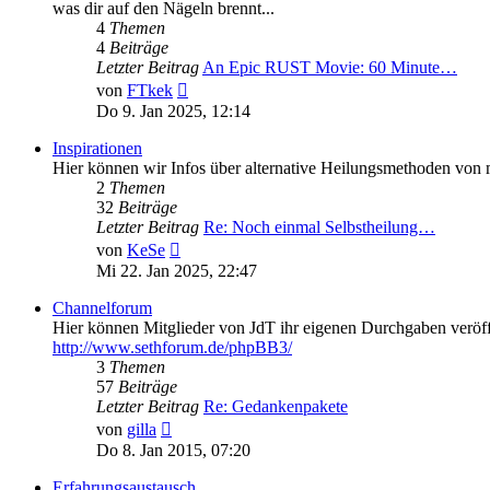
was dir auf den Nägeln brennt...
4
Themen
4
Beiträge
Letzter Beitrag
An Epic RUST Movie: 60 Minute…
Neuester
von
FTkek
Beitrag
Do 9. Jan 2025, 12:14
Inspirationen
Hier können wir Infos über alternative Heilungsmethoden von
2
Themen
32
Beiträge
Letzter Beitrag
Re: Noch einmal Selbstheilung…
Neuester
von
KeSe
Beitrag
Mi 22. Jan 2025, 22:47
Channelforum
Hier können Mitglieder von JdT ihr eigenen Durchgaben veröffe
http://www.sethforum.de/phpBB3/
3
Themen
57
Beiträge
Letzter Beitrag
Re: Gedankenpakete
Neuester
von
gilla
Beitrag
Do 8. Jan 2015, 07:20
Erfahrungsaustausch