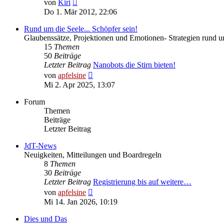
Neuester
von
Kiri
Beitrag
Do 1. Mär 2012, 22:06
Rund um die Seele... Schöpfer sein!
Glaubenssätze, Projektionen und Emotionen- Strategien rund u
15
Themen
50
Beiträge
Letzter Beitrag
Nanobots die Stirn bieten!
Neuester
von
apfelsine
Beitrag
Mi 2. Apr 2025, 13:07
Forum
Themen
Beiträge
Letzter Beitrag
JdT-News
Neuigkeiten, Mitteilungen und Boardregeln
8
Themen
30
Beiträge
Letzter Beitrag
Registrierung bis auf weitere…
Neuester
von
apfelsine
Beitrag
Mi 14. Jan 2026, 10:19
Dies und Das