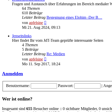
Fragen und Austausch über Erfahrungen im Bereich medialer 
64
Themen
610
Beiträge
Letzter Beitrag
Begegnung eines Elohim -Der B…
Neuester
von
apfelsine
Beitrag
Mi 21. Aug 2024, 09:13
Jenseitslinks
Hier findet Ihr vom JdT-Team geprüfte interessante Seiten
4
Themen
5
Beiträge
Letzter Beitrag
Re: Medien
Neuester
von
apfelsine
Beitrag
Mo 11. Sep 2017, 18:24
Anmelden
Benutzername:
Passwort:
|
Ange
Wer ist online?
Insgesamt sind
655
Besucher online :: 0 sichtbare Mitglieder, 0 unsic