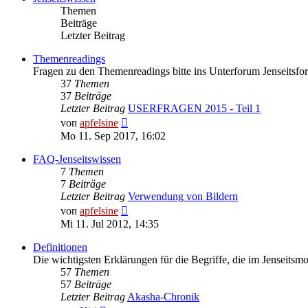
Themen
Beiträge
Letzter Beitrag
Themenreadings
Fragen zu den Themenreadings bitte ins Unterforum Jenseitsfor
37
Themen
37
Beiträge
Letzter Beitrag
USERFRAGEN 2015 - Teil 1
Neuester
von
apfelsine
Beitrag
Mo 11. Sep 2017, 16:02
FAQ-Jenseitswissen
7
Themen
7
Beiträge
Letzter Beitrag
Verwendung von Bildern
Neuester
von
apfelsine
Beitrag
Mi 11. Jul 2012, 14:35
Definitionen
Die wichtigsten Erklärungen für die Begriffe, die im Jenseitsm
57
Themen
57
Beiträge
Letzter Beitrag
Akasha-Chronik