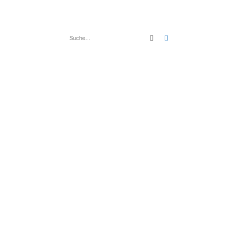
Suche
Erweiterte Suche