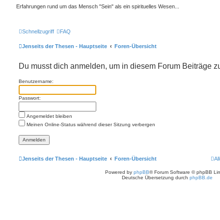
Erfahrungen rund um das Mensch "Sein" als ein spirituelles Wesen...
Schnellzugriff
FAQ
Jenseits der Thesen - Hauptseite
Foren-Übersicht
Du musst dich anmelden, um in diesem Forum Beiträge zu 
Benutzername:
Passwort:
Angemeldet bleiben
Meinen Online-Status während dieser Sitzung verbergen
Jenseits der Thesen - Hauptseite
Foren-Übersicht
Al
Powered by
phpBB
® Forum Software © phpBB Lim
Deutsche Übersetzung durch
phpBB.de