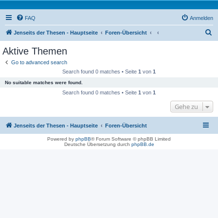
FAQ
Anmelden
S
Jenseits der Thesen - Hauptseite
Foren-Übersicht
u
Aktive Themen
c
Go to advanced search
h
Search found 0 matches • Seite
1
von
1
e
No suitable matches were found.
Search found 0 matches • Seite
1
von
1
Gehe zu
Jenseits der Thesen - Hauptseite
Foren-Übersicht
Powered by
phpBB
® Forum Software © phpBB Limited
Deutsche Übersetzung durch
phpBB.de