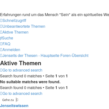
Erfahrungen rund um das Mensch "Sein" als ein spirituelles We
Schnellzugriff
Unbeantwortete Themen
Aktive Themen
Suche
FAQ
Anmelden
Jenseits der Thesen - Hauptseite
Foren-Übersicht
Aktive Themen
Go to advanced search
Search found 0 matches • Seite
1
von
1
No suitable matches were found.
Search found 0 matches • Seite
1
von
1
Go to advanced search
Gehe zu
Jenseitswissen