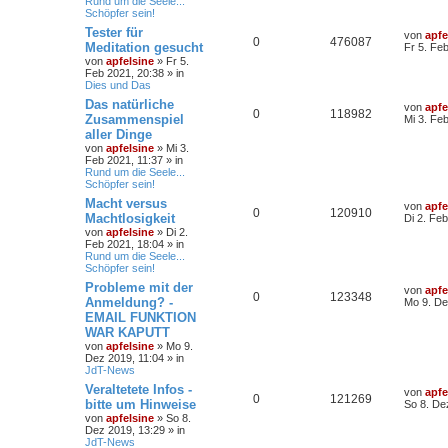
Rund um die Seele...
Schöpfer sein!
Tester für
von
apfe
0
476087
Meditation gesucht
Fr 5. Fe
von
apfelsine
» Fr 5.
Feb 2021, 20:38 » in
Dies und Das
Das natürliche
von
apfe
0
118982
Zusammenspiel
Mi 3. Fe
aller Dinge
von
apfelsine
» Mi 3.
Feb 2021, 11:37 » in
Rund um die Seele...
Schöpfer sein!
Macht versus
von
apfe
0
120910
Machtlosigkeit
Di 2. Fe
von
apfelsine
» Di 2.
Feb 2021, 18:04 » in
Rund um die Seele...
Schöpfer sein!
Probleme mit der
von
apfe
0
123348
Anmeldung? -
Mo 9. De
EMAIL FUNKTION
WAR KAPUTT
von
apfelsine
» Mo 9.
Dez 2019, 11:04 » in
JdT-News
Veraltetete Infos -
von
apfe
0
121269
bitte um Hinweise
So 8. De
von
apfelsine
» So 8.
Dez 2019, 13:29 » in
JdT-News