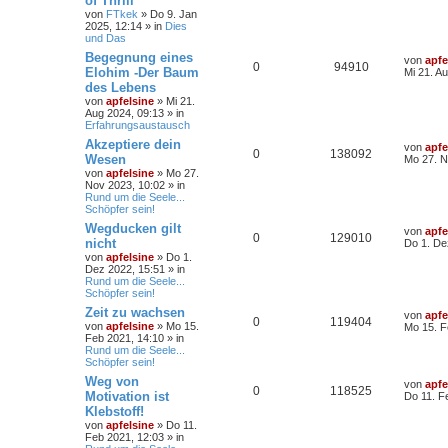
of Thrill
von
FTkek
» Do 9. Jan
2025, 12:14 » in
Dies
und Das
Begegnung eines
von
apfe
0
94910
Elohim -Der Baum
Mi 21. A
des Lebens
von
apfelsine
» Mi 21.
Aug 2024, 09:13 » in
Erfahrungsaustausch
Akzeptiere dein
von
apfe
0
138092
Wesen
Mo 27. N
von
apfelsine
» Mo 27.
Nov 2023, 10:02 » in
Rund um die Seele...
Schöpfer sein!
Wegducken gilt
von
apfe
0
129010
nicht
Do 1. De
von
apfelsine
» Do 1.
Dez 2022, 15:51 » in
Rund um die Seele...
Schöpfer sein!
Zeit zu wachsen
von
apfe
0
119404
von
apfelsine
» Mo 15.
Mo 15. F
Feb 2021, 14:10 » in
Rund um die Seele...
Schöpfer sein!
Weg von
von
apfe
0
118525
Motivation ist
Do 11. F
Klebstoff!
von
apfelsine
» Do 11.
Feb 2021, 12:03 » in