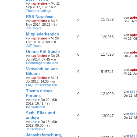
von
apfelsine
» Mo 11.
Sep 2017, 16:02 » in
Themenreadings
RSS Newsfeed
von
apfe
0
117298
von
apfelsine
» Sa 8.
Sa 8. No
Nov 2014, 20:25 » in
JdT-News
Mitgliederbereich
von
apfe
0
120266
von
apfelsine
» Mi 29.
Mi 29. O
Okt 2014, 20:09 » in
JdT-News
Online-PSI Spiele
von
apfe
0
117520
von
apfelsine
» Do 26.
Do 26. J
Jun 2014, 07:45 » in
Erfahrungsaustausch
Verwendung von
von
apfe
0
515741
Bildern
Mi 11. Ju
von
apfelsine
» Mi 11.
Jul 2012, 14:35 » in
FAQ-Jenseitswissen
Thema dieses
von
Kiri
0
121090
Forums
Do 22. M
von
Kiri
» Do 22. Mär
2012, 16:41 » in
Inspirationen
Seth, Elias und
von
Kiri
0
130047
andere
Do 15. M
von
Kiri
» Do 15. Mär
2012, 09:05 » in
Jenseitslinks
Jenseitsforschung,
von
Kiri