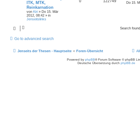
0
122749
ITK, MTK,
Do 15. M
Reinkarnation
von
Kiri
» Do 15. Mär
2012, 08:42 » in
Jenseitslinks
Search foun
Go to advanced search
Jenseits der Thesen - Hauptseite
Foren-Übersicht
Al
Powered by
phpBB
® Forum Software © phpBB Lim
Deutsche Übersetzung durch
phpBB.de