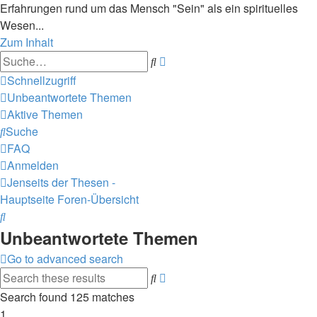
Erfahrungen rund um das Mensch "Sein" als ein spirituelles
Wesen...
Zum Inhalt
Erweiterte
Suche
Suche
Schnellzugriff
Unbeantwortete Themen
Aktive Themen
Suche
FAQ
Anmelden
Jenseits der Thesen -
Hauptseite
Foren-Übersicht
Suche
Unbeantwortete Themen
Go to advanced search
Erweiterte
Suche
Suche
Search found 125 matches
1