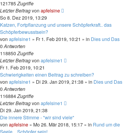
121785
Zugriffe
Letzter Beitrag
von
apfelsine
So 8. Dez 2019, 13:29
Katzen, Fortpflanzung und unsere Schöpferkraft.. das
Schöpferbewusstsein?
von
apfelsine1
» Fr 1. Feb 2019, 10:21 » in
Dies und Das
0
Antworten
118850
Zugriffe
Letzter Beitrag
von
apfelsine1
Fr 1. Feb 2019, 10:21
Schwierigkeiten einen Beitrag zu schreiben?
von
apfelsine1
» Di 29. Jan 2019, 21:38 » in
Dies und Das
0
Antworten
116884
Zugriffe
Letzter Beitrag
von
apfelsine1
Di 29. Jan 2019, 21:38
Die innere Stimme - "wir sind viele"
von
apfelsine
» Mo 26. Mär 2018, 15:17 » in
Rund um die
Seele... Schöpfer sein!