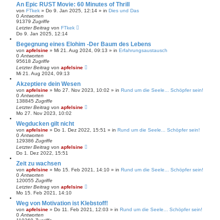
An Epic RUST Movie: 60 Minutes of Thrill
von
FTkek
» Do 9. Jan 2025, 12:14 » in
Dies und Das
0
Antworten
91379
Zugriffe
Letzter Beitrag
von
FTkek
Do 9. Jan 2025, 12:14
Begegnung eines Elohim -Der Baum des Lebens
von
apfelsine
» Mi 21. Aug 2024, 09:13 » in
Erfahrungsaustausch
0
Antworten
95618
Zugriffe
Letzter Beitrag
von
apfelsine
Mi 21. Aug 2024, 09:13
Akzeptiere dein Wesen
von
apfelsine
» Mo 27. Nov 2023, 10:02 » in
Rund um die Seele... Schöpfer sein!
0
Antworten
138845
Zugriffe
Letzter Beitrag
von
apfelsine
Mo 27. Nov 2023, 10:02
Wegducken gilt nicht
von
apfelsine
» Do 1. Dez 2022, 15:51 » in
Rund um die Seele... Schöpfer sein!
0
Antworten
129386
Zugriffe
Letzter Beitrag
von
apfelsine
Do 1. Dez 2022, 15:51
Zeit zu wachsen
von
apfelsine
» Mo 15. Feb 2021, 14:10 » in
Rund um die Seele... Schöpfer sein!
0
Antworten
120055
Zugriffe
Letzter Beitrag
von
apfelsine
Mo 15. Feb 2021, 14:10
Weg von Motivation ist Klebstoff!
von
apfelsine
» Do 11. Feb 2021, 12:03 » in
Rund um die Seele... Schöpfer sein!
0
Antworten