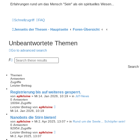
Erfahrungen rund um das Mensch "Sein" als ein spirituelles Wesen...
Schnellzugriff
FAQ
Jenseits der Thesen - Hauptseite
Foren-Übersicht
Unbeantwortete Themen
Go to advanced search
S
E
u
r
Search
c
w
h
e
e
i
Themen
t
Antworten
e
Zugriffe
r
Letzter Beitrag
t
Registrierung bis auf weiteres gesperrt.
e
von
apfelsine
» Mi 14. Jan 2026, 10:19 » in
JdT-News
S
0
Antworten
u
16094
Zugriffe
c
Letzter Beitrag
von
apfelsine
h
Mi 14. Jan 2026, 10:19
e
Nanobots die Stirn bieten!
von
apfelsine
» Mi 2. Apr 2025, 13:07 » in
Rund um die Seele... Schöpfer sein!
0
Antworten
92954
Zugriffe
Letzter Beitrag
von
apfelsine
Mi 2. Apr 2025, 13:07