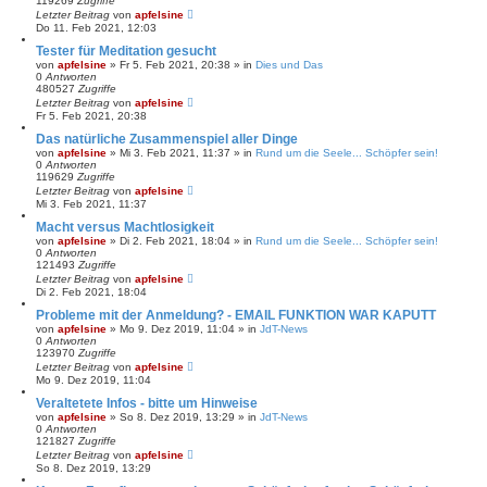
119269
Zugriffe
Letzter Beitrag
von
apfelsine
Do 11. Feb 2021, 12:03
Tester für Meditation gesucht
von
apfelsine
» Fr 5. Feb 2021, 20:38 » in
Dies und Das
0
Antworten
480527
Zugriffe
Letzter Beitrag
von
apfelsine
Fr 5. Feb 2021, 20:38
Das natürliche Zusammenspiel aller Dinge
von
apfelsine
» Mi 3. Feb 2021, 11:37 » in
Rund um die Seele... Schöpfer sein!
0
Antworten
119629
Zugriffe
Letzter Beitrag
von
apfelsine
Mi 3. Feb 2021, 11:37
Macht versus Machtlosigkeit
von
apfelsine
» Di 2. Feb 2021, 18:04 » in
Rund um die Seele... Schöpfer sein!
0
Antworten
121493
Zugriffe
Letzter Beitrag
von
apfelsine
Di 2. Feb 2021, 18:04
Probleme mit der Anmeldung? - EMAIL FUNKTION WAR KAPUTT
von
apfelsine
» Mo 9. Dez 2019, 11:04 » in
JdT-News
0
Antworten
123970
Zugriffe
Letzter Beitrag
von
apfelsine
Mo 9. Dez 2019, 11:04
Veraltetete Infos - bitte um Hinweise
von
apfelsine
» So 8. Dez 2019, 13:29 » in
JdT-News
0
Antworten
121827
Zugriffe
Letzter Beitrag
von
apfelsine
So 8. Dez 2019, 13:29