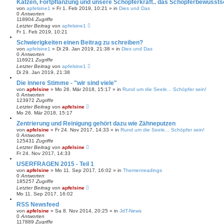
Katzen, Fortpflanzung und unsere Schöpferkraft.. das Schöpferbewussts
von
apfelsine1
» Fr 1. Feb 2019, 10:21 » in
Dies und Das
0
Antworten
118904
Zugriffe
Letzter Beitrag
von
apfelsine1
Fr 1. Feb 2019, 10:21
Schwierigkeiten einen Beitrag zu schreiben?
von
apfelsine1
» Di 29. Jan 2019, 21:38 » in
Dies und Das
0
Antworten
116921
Zugriffe
Letzter Beitrag
von
apfelsine1
Di 29. Jan 2019, 21:38
Die innere Stimme - "wir sind viele"
von
apfelsine
» Mo 26. Mär 2018, 15:17 » in
Rund um die Seele... Schöpfer sein!
0
Antworten
123972
Zugriffe
Letzter Beitrag
von
apfelsine
Mo 26. Mär 2018, 15:17
Zentrierung und Reinigung gehört dazu wie Zähneputzen
von
apfelsine
» Fr 24. Nov 2017, 14:33 » in
Rund um die Seele... Schöpfer sein!
0
Antworten
125431
Zugriffe
Letzter Beitrag
von
apfelsine
Fr 24. Nov 2017, 14:33
USERFRAGEN 2015 - Teil 1
von
apfelsine
» Mo 11. Sep 2017, 16:02 » in
Themenreadings
0
Antworten
185257
Zugriffe
Letzter Beitrag
von
apfelsine
Mo 11. Sep 2017, 16:02
RSS Newsfeed
von
apfelsine
» Sa 8. Nov 2014, 20:25 » in
JdT-News
0
Antworten
117889
Zugriffe