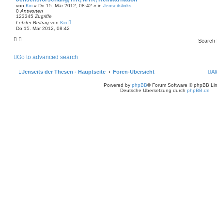
von
Kiri
» Do 15. Mär 2012, 08:42 » in
Jenseitslinks
0
Antworten
123345
Zugriffe
Letzter Beitrag
von
Kiri
Do 15. Mär 2012, 08:42
Search
Go to advanced search
Jenseits der Thesen - Hauptseite
Foren-Übersicht
Al
Powered by
phpBB
® Forum Software © phpBB Lim
Deutsche Übersetzung durch
phpBB.de