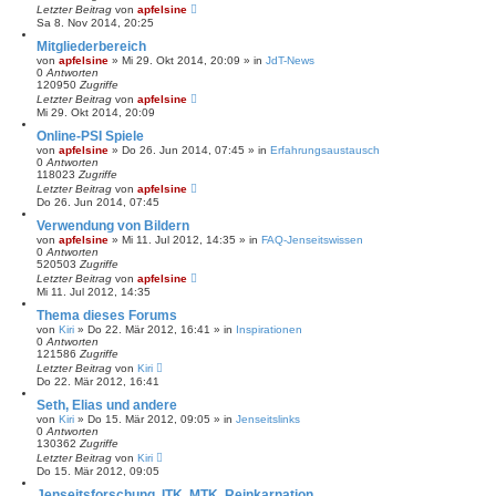
Letzter Beitrag
von
apfelsine
Sa 8. Nov 2014, 20:25
Mitgliederbereich
von
apfelsine
» Mi 29. Okt 2014, 20:09 » in
JdT-News
0
Antworten
120950
Zugriffe
Letzter Beitrag
von
apfelsine
Mi 29. Okt 2014, 20:09
Online-PSI Spiele
von
apfelsine
» Do 26. Jun 2014, 07:45 » in
Erfahrungsaustausch
0
Antworten
118023
Zugriffe
Letzter Beitrag
von
apfelsine
Do 26. Jun 2014, 07:45
Verwendung von Bildern
von
apfelsine
» Mi 11. Jul 2012, 14:35 » in
FAQ-Jenseitswissen
0
Antworten
520503
Zugriffe
Letzter Beitrag
von
apfelsine
Mi 11. Jul 2012, 14:35
Thema dieses Forums
von
Kiri
» Do 22. Mär 2012, 16:41 » in
Inspirationen
0
Antworten
121586
Zugriffe
Letzter Beitrag
von
Kiri
Do 22. Mär 2012, 16:41
Seth, Elias und andere
von
Kiri
» Do 15. Mär 2012, 09:05 » in
Jenseitslinks
0
Antworten
130362
Zugriffe
Letzter Beitrag
von
Kiri
Do 15. Mär 2012, 09:05
Jenseitsforschung, ITK, MTK, Reinkarnation