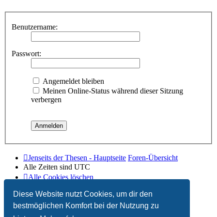
Benutzername:
Passwort:
Angemeldet bleiben
Meinen Online-Status während dieser Sitzung
verbergen
Jenseits der Thesen - Hauptseite
Foren-Übersicht
Alle Zeiten sind
UTC
Alle Cookies löschen
Diese Website nutzt Cookies, um dir den
Powered by
phpBB
® Forum Software © phpBB Limited
Deutsche Übersetzung durch
phpBB.de
bestmöglichen Komfort bei der Nutzung zu