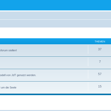
THEMEN
37
forum stellen!
7
57
smodell von JdT genutzt werden.
15
 um die Seele