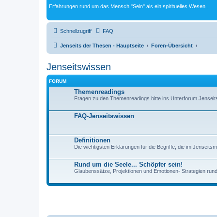
Erfahrungen rund um das Mensch "Sein" als ein spirituelles Wesen...
Schnellzugriff
FAQ
Jenseits der Thesen - Hauptseite
Foren-Übersicht
Jenseitswissen
FORUM
Themenreadings
Fragen zu den Themenreadings bitte ins Unterforum Jenseits
FAQ-Jenseitswissen
Definitionen
Die wichtigsten Erklärungen für die Begriffe, die im Jenseit
Rund um die Seele... Schöpfer sein!
Glaubenssätze, Projektionen und Emotionen- Strategien rund