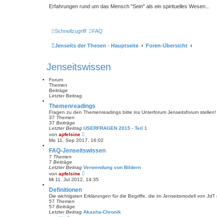
Erfahrungen rund um das Mensch "Sein" als ein spirituelles Wesen...
Schnellzugriff
FAQ
Jenseits der Thesen - Hauptseite
Foren-Übersicht
Jenseitswissen
Forum
Themen
Beiträge
Letzter Beitrag
Themenreadings
Fragen zu den Themenreadings bitte ins Unterforum Jenseitsforum stellen!
37
Themen
37
Beiträge
Letzter Beitrag
USERFRAGEN 2015 - Teil 1
N
von
apfelsine
e
Mo 11. Sep 2017, 16:02
u
e
FAQ-Jenseitswissen
s
7
Themen
t
7
Beiträge
e
Letzter Beitrag
Verwendung von Bildern
r
N
von
apfelsine
B
e
Mi 11. Jul 2012, 14:35
e
u
i
e
Definitionen
t
s
Die wichtigsten Erklärungen für die Begriffe, die im Jenseitsmodell von JdT
r
t
57
Themen
a
e
57
Beiträge
g
r
Letzter Beitrag
Akasha-Chronik
B
N