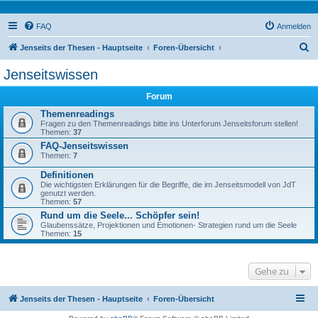
FAQ
Anmelden
S
Jenseits der Thesen - Hauptseite
Foren-Übersicht
u
Jenseitswissen
c
Forum
h
Themenreadings
e
Fragen zu den Themenreadings bitte ins Unterforum Jenseitsforum stellen!
Themen:
37
FAQ-Jenseitswissen
Themen:
7
Definitionen
Die wichtigsten Erklärungen für die Begriffe, die im Jenseitsmodell von JdT
genutzt werden.
Themen:
57
Rund um die Seele... Schöpfer sein!
Glaubenssätze, Projektionen und Emotionen- Strategien rund um die Seele
Themen:
15
Gehe zu
Jenseits der Thesen - Hauptseite
Foren-Übersicht