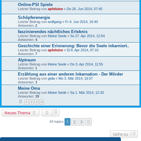
Online-PSI Spiele
Letzter Beitrag von
apfelsine
«
Do 26. Jun 2014, 07:45
Schöpferenergie
Letzter Beitrag von
wolfgang
«
Fr 6. Jun 2014, 16:40
Antworten:
2
faszinierendes nächtliches Erlebnis
Letzter Beitrag von
Kleine Seele
«
So 27. Apr 2014, 12:54
Antworten:
4
Geschichte einer Erinnerung: Bevor die Seele inkarniert..
Letzter Beitrag von
apfelsine
«
Di 8. Apr 2014, 07:10
Antworten:
7
Alptraum
Letzter Beitrag von
Kleine Seele
«
Do 3. Apr 2014, 11:55
Antworten:
1
Erzählung aus einer anderen Inkarnation - Der Mörder
Letzter Beitrag von
gelia
«
Mo 3. Mär 2014, 16:57
Antworten:
3
Meine Oma
Letzter Beitrag von
Kleine Seele
«
Sa 1. Mär 2014, 12:30
Antworten:
39
1
2
3
4
Neues Thema
1
2
3
Nächste
64 topics
Gehe zu