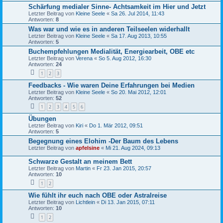
Schärfung medialer Sinne- Achtsamkeit im Hier und Jetzt
Letzter Beitrag von
Kleine Seele
«
Sa 26. Jul 2014, 11:43
Antworten:
8
Was war und wie es in anderen Teilseelen widerhallt
Letzter Beitrag von
Kleine Seele
«
Sa 17. Aug 2013, 10:55
Antworten:
5
Buchempfehlungen Medialität, Energiearbeit, OBE etc
Letzter Beitrag von
Verena
«
So 5. Aug 2012, 16:30
Antworten:
24
1
2
3
Feedbacks - Wie waren Deine Erfahrungen bei Medien
Letzter Beitrag von
Kleine Seele
«
So 20. Mai 2012, 12:01
Antworten:
52
1
2
3
4
5
6
Übungen
Letzter Beitrag von
Kiri
«
Do 1. Mär 2012, 09:51
Antworten:
5
Begegnung eines Elohim -Der Baum des Lebens
Letzter Beitrag von
apfelsine
«
Mi 21. Aug 2024, 09:13
Schwarze Gestalt an meinem Bett
Letzter Beitrag von
Martin
«
Fr 23. Jan 2015, 20:57
Antworten:
10
1
2
Wie fühlt ihr euch nach OBE oder Astralreise
Letzter Beitrag von
Lichtlein
«
Di 13. Jan 2015, 07:11
Antworten:
10
1
2