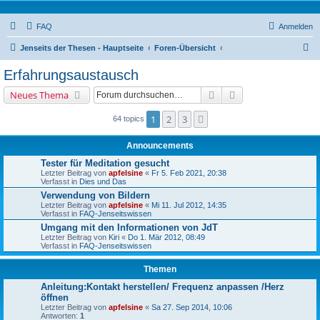
FAQ
Anmelden
S
Jenseits der Thesen - Hauptseite
Foren-Übersicht
u
Erfahrungsaustausch
c
Suche
Erweiterte Suche
Neues Thema
h
e
1
2
3
Nächste
64 topics
Announcements
Tester für Meditation gesucht
Letzter Beitrag von
apfelsine
«
Fr 5. Feb 2021, 20:38
Verfasst in
Dies und Das
Verwendung von Bildern
Letzter Beitrag von
apfelsine
«
Mi 11. Jul 2012, 14:35
Verfasst in
FAQ-Jenseitswissen
Umgang mit den Informationen von JdT
Letzter Beitrag von
Kiri
«
Do 1. Mär 2012, 08:49
Verfasst in
FAQ-Jenseitswissen
Themen
Anleitung:Kontakt herstellen/ Frequenz anpassen /Herz
öffnen
Letzter Beitrag von
apfelsine
«
Sa 27. Sep 2014, 10:06
Antworten:
1