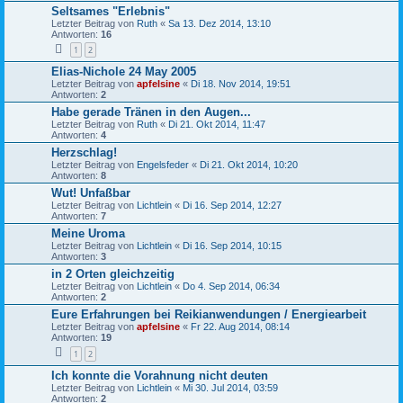
Seltsames "Erlebnis"
Letzter Beitrag von
Ruth
«
Sa 13. Dez 2014, 13:10
Antworten:
16
1
2
Elias-Nichole 24 May 2005
Letzter Beitrag von
apfelsine
«
Di 18. Nov 2014, 19:51
Antworten:
2
Habe gerade Tränen in den Augen...
Letzter Beitrag von
Ruth
«
Di 21. Okt 2014, 11:47
Antworten:
4
Herzschlag!
Letzter Beitrag von
Engelsfeder
«
Di 21. Okt 2014, 10:20
Antworten:
8
Wut! Unfaßbar
Letzter Beitrag von
Lichtlein
«
Di 16. Sep 2014, 12:27
Antworten:
7
Meine Uroma
Letzter Beitrag von
Lichtlein
«
Di 16. Sep 2014, 10:15
Antworten:
3
in 2 Orten gleichzeitig
Letzter Beitrag von
Lichtlein
«
Do 4. Sep 2014, 06:34
Antworten:
2
Eure Erfahrungen bei Reikianwendungen / Energiearbeit
Letzter Beitrag von
apfelsine
«
Fr 22. Aug 2014, 08:14
Antworten:
19
1
2
Ich konnte die Vorahnung nicht deuten
Letzter Beitrag von
Lichtlein
«
Mi 30. Jul 2014, 03:59
Antworten:
2