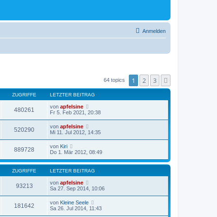
Anmelden
1
2
3
Nächste
64 topics
ZUGRIFFE
LETZTER BEITRAG
von
apfelsine
480261
Fr 5. Feb 2021, 20:38
von
apfelsine
520290
Mi 11. Jul 2012, 14:35
von
Kiri
889728
Do 1. Mär 2012, 08:49
ZUGRIFFE
LETZTER BEITRAG
von
apfelsine
93213
Sa 27. Sep 2014, 10:06
von
Kleine Seele
181642
Sa 26. Jul 2014, 11:43