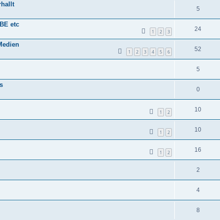
hallt
5
BE etc
24
1
2
3
Medien
52
1
2
3
4
5
6
5
s
0
10
1
2
10
1
2
16
1
2
2
4
8