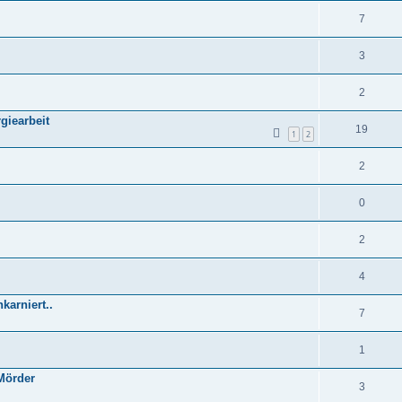
7
3
2
giearbeit
19
1
2
2
0
2
4
karniert..
7
1
 Mörder
3