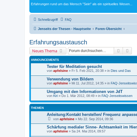
Erfahrungen rund um das Mensch "Sein" als ein spirituelles Wesen...
Schnellzugriff
FAQ
Jenseits der Thesen - Hauptseite
Foren-Übersicht
Erfahrungsaustausch
Suche
Erw
Neues Thema
ANNOUNCEMENTS
Tester für Meditation gesucht
von
apfelsine
» Fr 5. Feb 2021, 20:38 » in
Dies und Das
Verwendung von Bildern
von
apfelsine
» Mi 11. Jul 2012, 14:35 » in
FAQ-Jenseitswis
Umgang mit den Informationen von JdT
von
Kiri
» Do 1. Mär 2012, 08:49 » in
FAQ-Jenseitswissen
THEMEN
Anleitung:Kontakt herstellen/ Frequenz anpasse
von
apfelsine
» Mo 22. Sep 2014, 09:36
Schärfung medialer Sinne- Achtsamkeit im Hier
von
apfelsine
» Sa 24. Mai 2014, 09:57