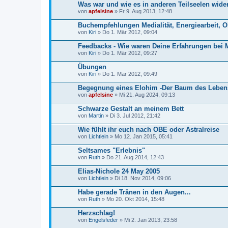
Was war und wie es in anderen Teilseelen wider
von
apfelsine
» Fr 9. Aug 2013, 12:48
Buchempfehlungen Medialität, Energiearbeit, O
von
Kiri
» Do 1. Mär 2012, 09:04
Feedbacks - Wie waren Deine Erfahrungen bei 
von
Kiri
» Do 1. Mär 2012, 09:27
Übungen
von
Kiri
» Do 1. Mär 2012, 09:49
Begegnung eines Elohim -Der Baum des Leben
von
apfelsine
» Mi 21. Aug 2024, 09:13
Schwarze Gestalt an meinem Bett
von
Martin
» Di 3. Jul 2012, 21:42
Wie fühlt ihr euch nach OBE oder Astralreise
von
Lichtlein
» Mo 12. Jan 2015, 05:41
Seltsames "Erlebnis"
von
Ruth
» Do 21. Aug 2014, 12:43
Elias-Nichole 24 May 2005
von
Lichtlein
» Di 18. Nov 2014, 09:06
Habe gerade Tränen in den Augen...
von
Ruth
» Mo 20. Okt 2014, 15:48
Herzschlag!
von
Engelsfeder
» Mi 2. Jan 2013, 23:58