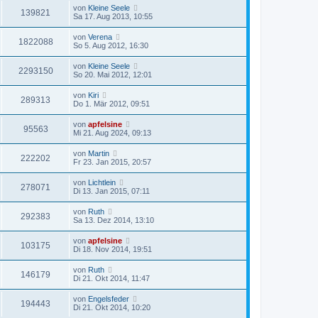
von
Kleine Seele
139821
Sa 17. Aug 2013, 10:55
von
Verena
1822088
So 5. Aug 2012, 16:30
von
Kleine Seele
2293150
So 20. Mai 2012, 12:01
von
Kiri
289313
Do 1. Mär 2012, 09:51
von
apfelsine
95563
Mi 21. Aug 2024, 09:13
von
Martin
222202
Fr 23. Jan 2015, 20:57
von
Lichtlein
278071
Di 13. Jan 2015, 07:11
von
Ruth
292383
Sa 13. Dez 2014, 13:10
von
apfelsine
103175
Di 18. Nov 2014, 19:51
von
Ruth
146179
Di 21. Okt 2014, 11:47
von
Engelsfeder
194443
Di 21. Okt 2014, 10:20