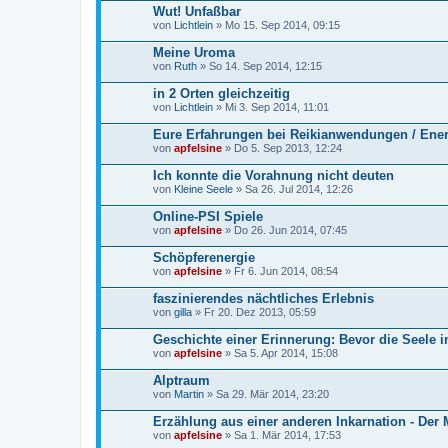
Wut! Unfaßbar
von
Lichtlein
» Mo 15. Sep 2014, 09:15
Meine Uroma
von
Ruth
» So 14. Sep 2014, 12:15
in 2 Orten gleichzeitig
von
Lichtlein
» Mi 3. Sep 2014, 11:01
Eure Erfahrungen bei Reikianwendungen / Ener
von
apfelsine
» Do 5. Sep 2013, 12:24
Ich konnte die Vorahnung nicht deuten
von
Kleine Seele
» Sa 26. Jul 2014, 12:26
Online-PSI Spiele
von
apfelsine
» Do 26. Jun 2014, 07:45
Schöpferenergie
von
apfelsine
» Fr 6. Jun 2014, 08:54
faszinierendes nächtliches Erlebnis
von
gilla
» Fr 20. Dez 2013, 05:59
Geschichte einer Erinnerung: Bevor die Seele in
von
apfelsine
» Sa 5. Apr 2014, 15:08
Alptraum
von
Martin
» Sa 29. Mär 2014, 23:20
Erzählung aus einer anderen Inkarnation - Der
von
apfelsine
» Sa 1. Mär 2014, 17:53