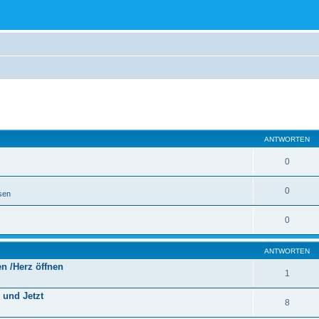
eiterte Suche
ANTWORTEN
0
0
sen
0
ANTWORTEN
n /Herz öffnen
1
 und Jetzt
8