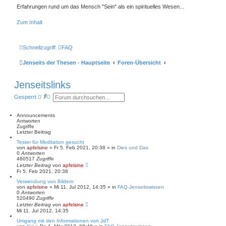
Erfahrungen rund um das Mensch "Sein" als ein spirituelles Wesen...
Zum Inhalt
Schnellzugriff
FAQ
Jenseits der Thesen - Hauptseite
Foren-Übersicht
Jenseitslinks
S
E
Gesperrt
u
r
c
w
h
e
Announcements
e
i
Antworten
t
Zugriffe
e
Letzter Beitrag
r
Tester für Meditation gesucht
t
von
apfelsine
» Fr 5. Feb 2021, 20:38 » in
Dies und Das
e
0
Antworten
S
480517
Zugriffe
u
Letzter Beitrag
von
apfelsine
c
Fr 5. Feb 2021, 20:38
h
e
Verwendung von Bildern
von
apfelsine
» Mi 11. Jul 2012, 14:35 » in
FAQ-Jenseitswissen
0
Antworten
520490
Zugriffe
Letzter Beitrag
von
apfelsine
Mi 11. Jul 2012, 14:35
Umgang mit den Informationen von JdT