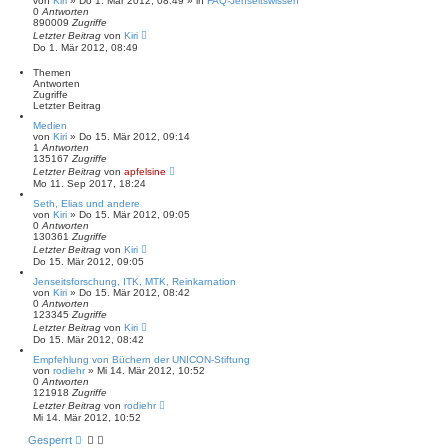
von
Kiri
» Do 1. Mär 2012, 08:49 » in
FAQ-Jenseitswissen
0
Antworten
890009
Zugriffe
Letzter Beitrag
von
Kiri
Do 1. Mär 2012, 08:49
Themen
Antworten
Zugriffe
Letzter Beitrag
Medien
von
Kiri
» Do 15. Mär 2012, 09:14
1
Antworten
135167
Zugriffe
Letzter Beitrag
von
apfelsine
Mo 11. Sep 2017, 18:24
Seth, Elias und andere
von
Kiri
» Do 15. Mär 2012, 09:05
0
Antworten
130361
Zugriffe
Letzter Beitrag
von
Kiri
Do 15. Mär 2012, 09:05
Jenseitsforschung, ITK, MTK, Reinkarnation
von
Kiri
» Do 15. Mär 2012, 08:42
0
Antworten
123345
Zugriffe
Letzter Beitrag
von
Kiri
Do 15. Mär 2012, 08:42
Empfehlung von Büchern der UNICON-Stiftung
von
rodiehr
» Mi 14. Mär 2012, 10:52
0
Antworten
121918
Zugriffe
Letzter Beitrag
von
rodiehr
Mi 14. Mär 2012, 10:52
Gesperrt