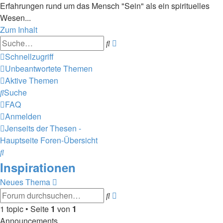
Erfahrungen rund um das Mensch "Sein" als ein spirituelles
Wesen...
Zum Inhalt
Erweiterte
Suche
Suche
Schnellzugriff
Unbeantwortete Themen
Aktive Themen
Suche
FAQ
Anmelden
Jenseits der Thesen -
Hauptseite
Foren-Übersicht
Suche
Inspirationen
Neues Thema
Erweiterte
Suche
Suche
1 topic • Seite
1
von
1
Announcements