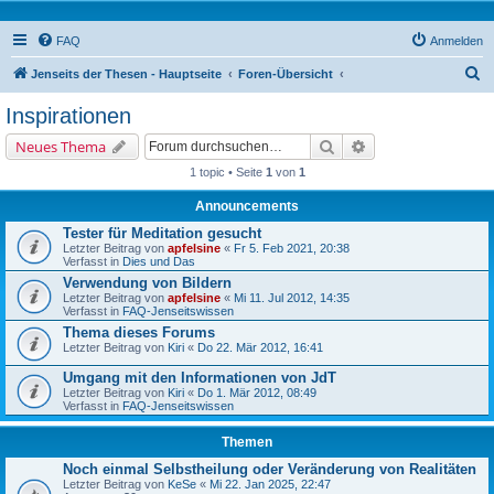
FAQ
Anmelden
S
Jenseits der Thesen - Hauptseite
Foren-Übersicht
u
Inspirationen
c
Suche
Erweiterte Suche
Neues Thema
h
1 topic • Seite
1
von
1
e
Announcements
Tester für Meditation gesucht
Letzter Beitrag von
apfelsine
«
Fr 5. Feb 2021, 20:38
Verfasst in
Dies und Das
Verwendung von Bildern
Letzter Beitrag von
apfelsine
«
Mi 11. Jul 2012, 14:35
Verfasst in
FAQ-Jenseitswissen
Thema dieses Forums
Letzter Beitrag von
Kiri
«
Do 22. Mär 2012, 16:41
Umgang mit den Informationen von JdT
Letzter Beitrag von
Kiri
«
Do 1. Mär 2012, 08:49
Verfasst in
FAQ-Jenseitswissen
Themen
Noch einmal Selbstheilung oder Veränderung von Realitäten
Letzter Beitrag von
KeSe
«
Mi 22. Jan 2025, 22:47