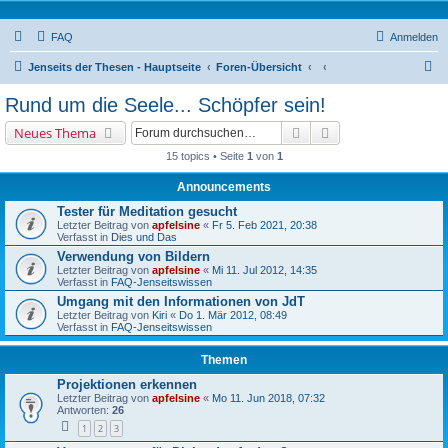
FAQ
Anmelden
S
Jenseits der Thesen - Hauptseite
Foren-Übersicht
u
Rund um die Seele... Schöpfer sein!
c
Suche
Erweiterte Suche
Neues Thema
h
15 topics • Seite
1
von
1
e
Announcements
Tester für Meditation gesucht
Letzter Beitrag von
apfelsine
«
Fr 5. Feb 2021, 20:38
Verfasst in
Dies und Das
Verwendung von Bildern
Letzter Beitrag von
apfelsine
«
Mi 11. Jul 2012, 14:35
Verfasst in
FAQ-Jenseitswissen
Umgang mit den Informationen von JdT
Letzter Beitrag von
Kiri
«
Do 1. Mär 2012, 08:49
Verfasst in
FAQ-Jenseitswissen
Themen
Projektionen erkennen
Letzter Beitrag von
apfelsine
«
Mo 11. Jun 2018, 07:32
Antworten:
26
1
2
3