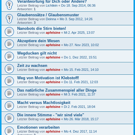
Verantwortung für Dich oder Andere?
Letzter Beitrag von
Lichtlein
«
Do 18. Sep 2014, 06:36
Antworten:
1
Glaubenssätze / Glaubensmuster
Letzter Beitrag von
Deinna
«
Mo 3. Sep 2012, 14:26
Antworten:
3
Nanobots die Stirn bieten!
Letzter Beitrag von
apfelsine
«
Mi 2. Apr 2025, 13:07
Akzeptiere dein Wesen
Letzter Beitrag von
apfelsine
«
Mo 27. Nov 2023, 10:02
Wegducken gilt nicht
Letzter Beitrag von
apfelsine
«
Do 1. Dez 2022, 15:51
Zeit zu wachsen
Letzter Beitrag von
apfelsine
«
Mo 15. Feb 2021, 14:10
Weg von Motivation ist Klebstoff!
Letzter Beitrag von
apfelsine
«
Do 11. Feb 2021, 12:03
Das natürliche Zusammenspiel aller Dinge
Letzter Beitrag von
apfelsine
«
Mi 3. Feb 2021, 11:37
Macht versus Machtlosigkeit
Letzter Beitrag von
apfelsine
«
Di 2. Feb 2021, 18:04
Die innere Stimme - "wir sind viele"
Letzter Beitrag von
apfelsine
«
Mo 26. Mär 2018, 15:17
Emotionen verarbeiten
Letzter Beitrag von
apfelsine
«
Mo 4. Dez 2017, 11:14
Antworten:
3