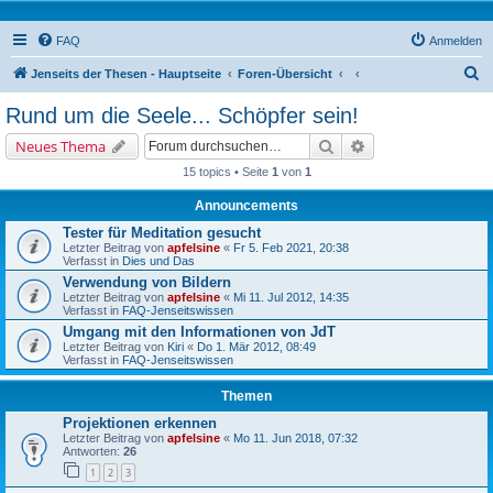
FAQ
Anmelden
S
Jenseits der Thesen - Hauptseite
Foren-Übersicht
u
Rund um die Seele... Schöpfer sein!
c
Suche
Erweiterte Suche
Neues Thema
h
15 topics • Seite
1
von
1
e
Announcements
Tester für Meditation gesucht
Letzter Beitrag von
apfelsine
«
Fr 5. Feb 2021, 20:38
Verfasst in
Dies und Das
Verwendung von Bildern
Letzter Beitrag von
apfelsine
«
Mi 11. Jul 2012, 14:35
Verfasst in
FAQ-Jenseitswissen
Umgang mit den Informationen von JdT
Letzter Beitrag von
Kiri
«
Do 1. Mär 2012, 08:49
Verfasst in
FAQ-Jenseitswissen
Themen
Projektionen erkennen
Letzter Beitrag von
apfelsine
«
Mo 11. Jun 2018, 07:32
Antworten:
26
1
2
3