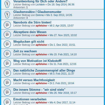
Verantwortung für Dich oder Andere?
Letzter Beitrag von
Lichtlein
«
Do 18. Sep 2014, 06:36
Antworten:
1
Glaubenssätze / Glaubensmuster
Letzter Beitrag von
Deinna
«
Mo 3. Sep 2012, 14:26
Antworten:
3
Nanobots die Stirn bieten!
Letzter Beitrag von
apfelsine
«
Mi 2. Apr 2025, 13:07
Akzeptiere dein Wesen
Letzter Beitrag von
apfelsine
«
Mo 27. Nov 2023, 10:02
Wegducken gilt nicht
Letzter Beitrag von
apfelsine
«
Do 1. Dez 2022, 15:51
Zeit zu wachsen
Letzter Beitrag von
apfelsine
«
Mo 15. Feb 2021, 14:10
Weg von Motivation ist Klebstoff!
Letzter Beitrag von
apfelsine
«
Do 11. Feb 2021, 12:03
Das natürliche Zusammenspiel aller Dinge
Letzter Beitrag von
apfelsine
«
Mi 3. Feb 2021, 11:37
Macht versus Machtlosigkeit
Letzter Beitrag von
apfelsine
«
Di 2. Feb 2021, 18:04
Die innere Stimme - "wir sind viele"
Letzter Beitrag von
apfelsine
«
Mo 26. Mär 2018, 15:17
Emotionen verarbeiten
Letzter Beitrag von
apfelsine
«
Mo 4. Dez 2017, 11:14