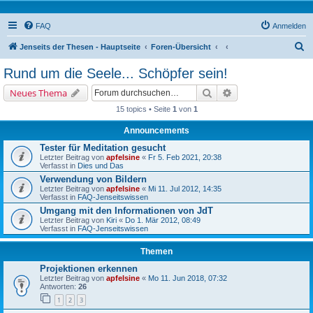
FAQ
Anmelden
S
Jenseits der Thesen - Hauptseite
Foren-Übersicht
u
Rund um die Seele... Schöpfer sein!
c
Suche
Erweiterte Suche
Neues Thema
h
15 topics • Seite
1
von
1
e
Announcements
Tester für Meditation gesucht
Letzter Beitrag von
apfelsine
«
Fr 5. Feb 2021, 20:38
Verfasst in
Dies und Das
Verwendung von Bildern
Letzter Beitrag von
apfelsine
«
Mi 11. Jul 2012, 14:35
Verfasst in
FAQ-Jenseitswissen
Umgang mit den Informationen von JdT
Letzter Beitrag von
Kiri
«
Do 1. Mär 2012, 08:49
Verfasst in
FAQ-Jenseitswissen
Themen
Projektionen erkennen
Letzter Beitrag von
apfelsine
«
Mo 11. Jun 2018, 07:32
Antworten:
26
1
2
3