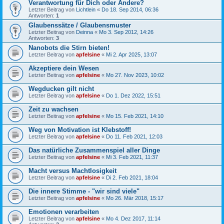
Verantwortung für Dich oder Andere?
Letzter Beitrag von
Lichtlein
«
Do 18. Sep 2014, 06:36
Antworten:
1
Glaubenssätze / Glaubensmuster
Letzter Beitrag von
Deinna
«
Mo 3. Sep 2012, 14:26
Antworten:
3
Nanobots die Stirn bieten!
Letzter Beitrag von
apfelsine
«
Mi 2. Apr 2025, 13:07
Akzeptiere dein Wesen
Letzter Beitrag von
apfelsine
«
Mo 27. Nov 2023, 10:02
Wegducken gilt nicht
Letzter Beitrag von
apfelsine
«
Do 1. Dez 2022, 15:51
Zeit zu wachsen
Letzter Beitrag von
apfelsine
«
Mo 15. Feb 2021, 14:10
Weg von Motivation ist Klebstoff!
Letzter Beitrag von
apfelsine
«
Do 11. Feb 2021, 12:03
Das natürliche Zusammenspiel aller Dinge
Letzter Beitrag von
apfelsine
«
Mi 3. Feb 2021, 11:37
Macht versus Machtlosigkeit
Letzter Beitrag von
apfelsine
«
Di 2. Feb 2021, 18:04
Die innere Stimme - "wir sind viele"
Letzter Beitrag von
apfelsine
«
Mo 26. Mär 2018, 15:17
Emotionen verarbeiten
Letzter Beitrag von
apfelsine
«
Mo 4. Dez 2017, 11:14