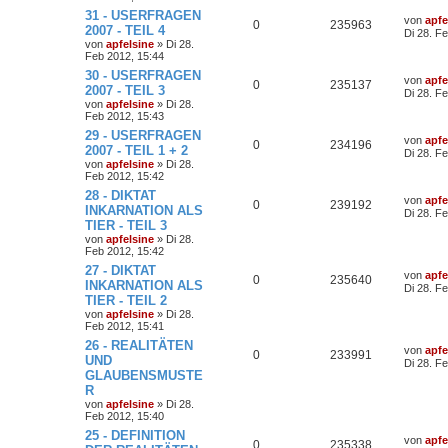
31 - USERFRAGEN
von
apfe
0
235963
2007 - TEIL 4
Di 28. F
von
apfelsine
» Di 28.
Feb 2012, 15:44
30 - USERFRAGEN
von
apfe
0
235137
2007 - TEIL 3
Di 28. F
von
apfelsine
» Di 28.
Feb 2012, 15:43
29 - USERFRAGEN
von
apfe
0
234196
2007 - TEIL 1 + 2
Di 28. F
von
apfelsine
» Di 28.
Feb 2012, 15:42
28 - DIKTAT
von
apfe
0
239192
INKARNATION ALS
Di 28. F
TIER - TEIL 3
von
apfelsine
» Di 28.
Feb 2012, 15:42
27 - DIKTAT
von
apfe
0
235640
INKARNATION ALS
Di 28. F
TIER - TEIL 2
von
apfelsine
» Di 28.
Feb 2012, 15:41
26 - REALITÄTEN
von
apfe
0
233991
UND
Di 28. F
GLAUBENSMUSTE
R
von
apfelsine
» Di 28.
Feb 2012, 15:40
25 - DEFINITION
von
apfe
0
235338