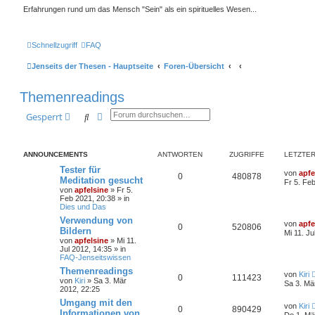
Erfahrungen rund um das Mensch "Sein" als ein spirituelles Wesen...
Schnellzugriff
FAQ
Jenseits der Thesen - Hauptseite
Foren-Übersicht
Themenreadings
Suche
Erweiterte Suche
Gesperrt
ANNOUNCEMENTS
ANTWORTEN
ZUGRIFFE
LETZTER
Tester für
von
apfe
0
480878
Meditation gesucht
Fr 5. Fe
von
apfelsine
» Fr 5.
Feb 2021, 20:38 » in
Dies und Das
Verwendung von
von
apfe
0
520806
Bildern
Mi 11. Ju
von
apfelsine
» Mi 11.
Jul 2012, 14:35 » in
FAQ-Jenseitswissen
Themenreadings
von
Kiri
0
111423
von
Kiri
» Sa 3. Mär
Sa 3. Mä
2012, 22:25
Umgang mit den
von
Kiri
0
890429
Informationen von
Do 1. Mä