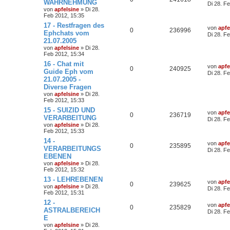
WAHRNEHMUNG
Di 28. F
von
apfelsine
» Di 28.
Feb 2012, 15:35
17 - Restfragen des
von
apfe
0
236996
Ephchats vom
Di 28. F
21.07.2005
von
apfelsine
» Di 28.
Feb 2012, 15:34
16 - Chat mit
von
apfe
0
240925
Guide Eph vom
Di 28. F
21.07.2005 -
Diverse Fragen
von
apfelsine
» Di 28.
Feb 2012, 15:33
15 - SUIZID UND
von
apfe
0
236719
VERARBEITUNG
Di 28. F
von
apfelsine
» Di 28.
Feb 2012, 15:33
14 -
von
apfe
0
235895
VERARBEITUNGS
Di 28. F
EBENEN
von
apfelsine
» Di 28.
Feb 2012, 15:32
13 - LEHREBENEN
von
apfe
0
239625
von
apfelsine
» Di 28.
Di 28. F
Feb 2012, 15:31
12 -
von
apfe
0
235829
ASTRALBEREICH
Di 28. F
E
von
apfelsine
» Di 28.