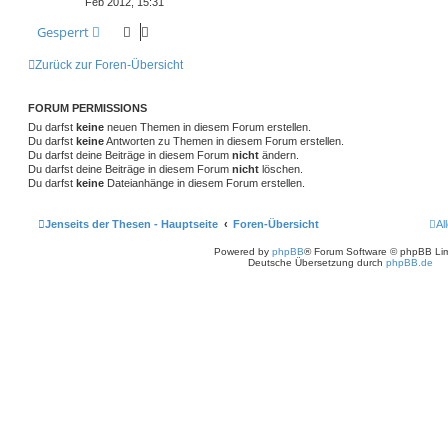
Feb 2012, 15:31
Gesperrt
Zurück zur Foren-Übersicht
FORUM PERMISSIONS
Du darfst
keine
neuen Themen in diesem Forum erstellen.
Du darfst
keine
Antworten zu Themen in diesem Forum erstellen.
Du darfst deine Beiträge in diesem Forum
nicht
ändern.
Du darfst deine Beiträge in diesem Forum
nicht
löschen.
Du darfst
keine
Dateianhänge in diesem Forum erstellen.
Jenseits der Thesen - Hauptseite
Foren-Übersicht
Al
Powered by
phpBB
® Forum Software © phpBB Lim
Deutsche Übersetzung durch
phpBB.de