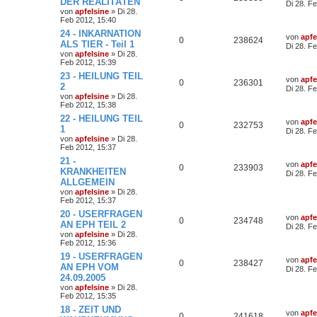
DER REALITÄTEN
Di 28. F
von
apfelsine
» Di 28.
Feb 2012, 15:40
24 - INKARNATION
von
apfe
0
238624
ALS TIER - Teil 1
Di 28. F
von
apfelsine
» Di 28.
Feb 2012, 15:39
23 - HEILUNG TEIL
von
apfe
0
236301
2
Di 28. F
von
apfelsine
» Di 28.
Feb 2012, 15:38
22 - HEILUNG TEIL
von
apfe
0
232753
1
Di 28. F
von
apfelsine
» Di 28.
Feb 2012, 15:37
21 -
von
apfe
0
233903
KRANKHEITEN
Di 28. F
ALLGEMEIN
von
apfelsine
» Di 28.
Feb 2012, 15:37
20 - USERFRAGEN
von
apfe
0
234748
AN EPH TEIL 2
Di 28. F
von
apfelsine
» Di 28.
Feb 2012, 15:36
19 - USERFRAGEN
von
apfe
0
238427
AN EPH VOM
Di 28. F
24.09.2005
von
apfelsine
» Di 28.
Feb 2012, 15:35
18 - ZEIT UND
von
apfe
0
241618