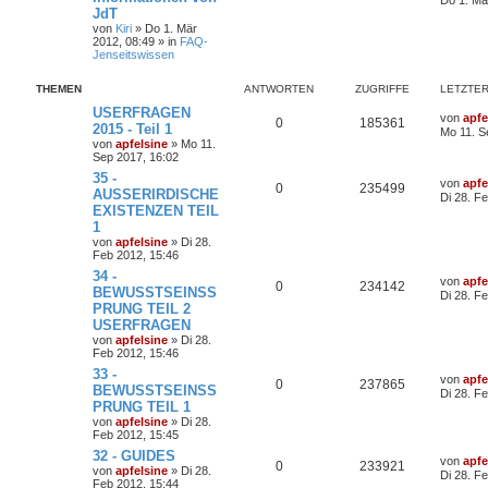
JdT
von
Kiri
» Do 1. Mär
2012, 08:49 » in
FAQ-
Jenseitswissen
THEMEN
ANTWORTEN
ZUGRIFFE
LETZTER
USERFRAGEN
von
apfe
0
185361
2015 - Teil 1
Mo 11. S
von
apfelsine
» Mo 11.
Sep 2017, 16:02
35 -
von
apfe
0
235499
AUSSERIRDISCHE
Di 28. F
EXISTENZEN TEIL
1
von
apfelsine
» Di 28.
Feb 2012, 15:46
34 -
von
apfe
0
234142
BEWUSSTSEINSS
Di 28. F
PRUNG TEIL 2
USERFRAGEN
von
apfelsine
» Di 28.
Feb 2012, 15:46
33 -
von
apfe
0
237865
BEWUSSTSEINSS
Di 28. F
PRUNG TEIL 1
von
apfelsine
» Di 28.
Feb 2012, 15:45
32 - GUIDES
von
apfe
0
233921
von
apfelsine
» Di 28.
Di 28. F
Feb 2012, 15:44