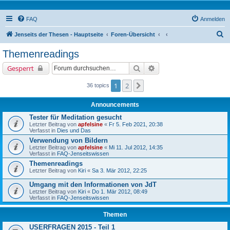
FAQ
Anmelden
S
Jenseits der Thesen - Hauptseite
Foren-Übersicht
u
Themenreadings
c
Suche
Erweiterte Suche
Gesperrt
h
e
1
2
Nächste
36 topics
Announcements
Tester für Meditation gesucht
Letzter Beitrag von
apfelsine
«
Fr 5. Feb 2021, 20:38
Verfasst in
Dies und Das
Verwendung von Bildern
Letzter Beitrag von
apfelsine
«
Mi 11. Jul 2012, 14:35
Verfasst in
FAQ-Jenseitswissen
Themenreadings
Letzter Beitrag von
Kiri
«
Sa 3. Mär 2012, 22:25
Umgang mit den Informationen von JdT
Letzter Beitrag von
Kiri
«
Do 1. Mär 2012, 08:49
Verfasst in
FAQ-Jenseitswissen
Themen
USERFRAGEN 2015 - Teil 1