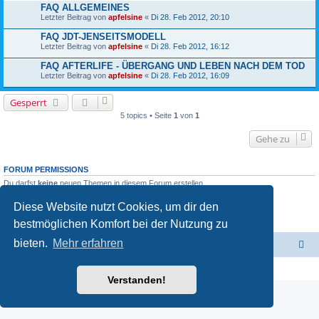
FAQ ALLGEMEINES
Letzter Beitrag von
apfelsine
«
Di 28. Feb 2012, 20:10
FAQ JDT-JENSEITSMODELL
Letzter Beitrag von
apfelsine
«
Di 28. Feb 2012, 16:12
FAQ AFTERLIFE - ÜBERGANG UND LEBEN NACH DEM TOD
Letzter Beitrag von
apfelsine
«
Di 28. Feb 2012, 16:09
Gesperrt
5 topics • Seite
1
von
1
Gehe zu
FORUM PERMISSIONS
Du darfst
keine
neuen Themen in diesem Forum erstellen.
Du darfst
keine
Antworten zu Themen in diesem Forum erstellen.
Du darfst deine Beiträge in diesem Forum
nicht
ändern.
Diese Website nutzt Cookies, um dir den
Du darfst deine Beiträge in diesem Forum
nicht
löschen.
bestmöglichen Komfort bei der Nutzung zu
Du darfst
keine
Dateianhänge in diesem Forum erstellen.
bieten.
Mehr erfahren
Jenseits der Thesen - Hauptseite
Foren-Übersicht
Powered by
phpBB
® Forum Software © phpBB Limited
Deutsche Übersetzung durch
phpBB.de
Verstanden!