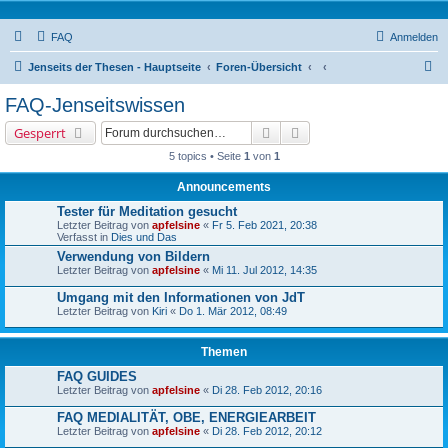
FAQ
Anmelden
S
Jenseits der Thesen - Hauptseite
Foren-Übersicht
u
FAQ-Jenseitswissen
c
Suche
Erweiterte Suche
Gesperrt
h
5 topics • Seite
1
von
1
e
Announcements
Tester für Meditation gesucht
Letzter Beitrag von
apfelsine
«
Fr 5. Feb 2021, 20:38
Verfasst in
Dies und Das
Verwendung von Bildern
Letzter Beitrag von
apfelsine
«
Mi 11. Jul 2012, 14:35
Umgang mit den Informationen von JdT
Letzter Beitrag von
Kiri
«
Do 1. Mär 2012, 08:49
Themen
FAQ GUIDES
Letzter Beitrag von
apfelsine
«
Di 28. Feb 2012, 20:16
FAQ MEDIALITÄT, OBE, ENERGIEARBEIT
Letzter Beitrag von
apfelsine
«
Di 28. Feb 2012, 20:12