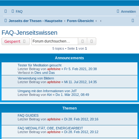
FAQ
Anmelden
S
Jenseits der Thesen - Hauptseite
Foren-Übersicht
u
FAQ-Jenseitswissen
c
Suche
Erweiterte Suche
Gesperrt
h
5 topics • Seite
1
von
1
e
Announcements
Tester für Meditation gesucht
Letzter Beitrag von
apfelsine
«
Fr 5. Feb 2021, 20:38
Verfasst in
Dies und Das
Verwendung von Bildern
Letzter Beitrag von
apfelsine
«
Mi 11. Jul 2012, 14:35
Umgang mit den Informationen von JdT
Letzter Beitrag von
Kiri
«
Do 1. Mär 2012, 08:49
Themen
FAQ GUIDES
Letzter Beitrag von
apfelsine
«
Di 28. Feb 2012, 20:16
FAQ MEDIALITÄT, OBE, ENERGIEARBEIT
Letzter Beitrag von
apfelsine
«
Di 28. Feb 2012, 20:12