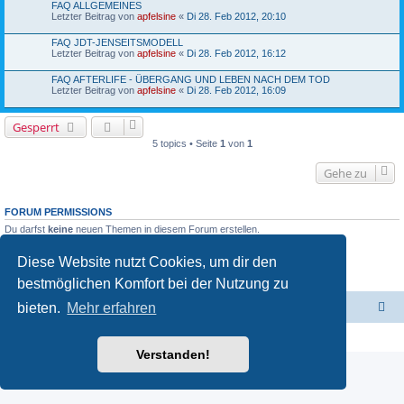
FAQ ALLGEMEINES
Letzter Beitrag von
apfelsine
«
Di 28. Feb 2012, 20:10
FAQ JDT-JENSEITSMODELL
Letzter Beitrag von
apfelsine
«
Di 28. Feb 2012, 16:12
FAQ AFTERLIFE - ÜBERGANG UND LEBEN NACH DEM TOD
Letzter Beitrag von
apfelsine
«
Di 28. Feb 2012, 16:09
Gesperrt
5 topics • Seite
1
von
1
Gehe zu
FORUM PERMISSIONS
Du darfst
keine
neuen Themen in diesem Forum erstellen.
Du darfst
keine
Antworten zu Themen in diesem Forum erstellen.
Du darfst deine Beiträge in diesem Forum
nicht
ändern.
Diese Website nutzt Cookies, um dir den
Du darfst deine Beiträge in diesem Forum
nicht
löschen.
Du darfst
keine
Dateianhänge in diesem Forum erstellen.
bestmöglichen Komfort bei der Nutzung zu
bieten.
Mehr erfahren
Jenseits der Thesen - Hauptseite
Foren-Übersicht
Powered by
phpBB
® Forum Software © phpBB Limited
Deutsche Übersetzung durch
phpBB.de
Verstanden!