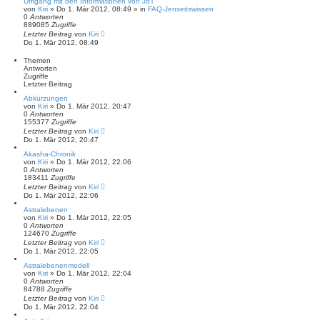
Umgang mit den Informationen von JdT
von
Kiri
» Do 1. Mär 2012, 08:49 » in
FAQ-Jenseitswissen
0
Antworten
889085
Zugriffe
Letzter Beitrag
von
Kiri
Do 1. Mär 2012, 08:49
Themen
Antworten
Zugriffe
Letzter Beitrag
Abkürzungen
von
Kiri
» Do 1. Mär 2012, 20:47
0
Antworten
155377
Zugriffe
Letzter Beitrag
von
Kiri
Do 1. Mär 2012, 20:47
Akasha-Chronik
von
Kiri
» Do 1. Mär 2012, 22:06
0
Antworten
183411
Zugriffe
Letzter Beitrag
von
Kiri
Do 1. Mär 2012, 22:06
Astralebenen
von
Kiri
» Do 1. Mär 2012, 22:05
0
Antworten
124670
Zugriffe
Letzter Beitrag
von
Kiri
Do 1. Mär 2012, 22:05
Astralebenenmodell
von
Kiri
» Do 1. Mär 2012, 22:04
0
Antworten
84788
Zugriffe
Letzter Beitrag
von
Kiri
Do 1. Mär 2012, 22:04