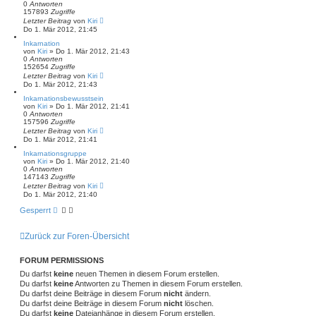
0
Antworten
157893
Zugriffe
Letzter Beitrag
von
Kiri
Do 1. Mär 2012, 21:45
Inkarnation
von
Kiri
» Do 1. Mär 2012, 21:43
0
Antworten
152654
Zugriffe
Letzter Beitrag
von
Kiri
Do 1. Mär 2012, 21:43
Inkarnationsbewusstsein
von
Kiri
» Do 1. Mär 2012, 21:41
0
Antworten
157596
Zugriffe
Letzter Beitrag
von
Kiri
Do 1. Mär 2012, 21:41
Inkarnationsgruppe
von
Kiri
» Do 1. Mär 2012, 21:40
0
Antworten
147143
Zugriffe
Letzter Beitrag
von
Kiri
Do 1. Mär 2012, 21:40
Gesperrt
Zurück zur Foren-Übersicht
FORUM PERMISSIONS
Du darfst
keine
neuen Themen in diesem Forum erstellen.
Du darfst
keine
Antworten zu Themen in diesem Forum erstellen.
Du darfst deine Beiträge in diesem Forum
nicht
ändern.
Du darfst deine Beiträge in diesem Forum
nicht
löschen.
Du darfst
keine
Dateianhänge in diesem Forum erstellen.