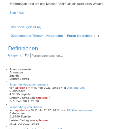
Erfahrungen rund um das Mensch "Sein" als ein spirituelles Wesen...
Zum Inhalt
Schnellzugriff
FAQ
Jenseits der Thesen - Hauptseite
Foren-Übersicht
Definitionen
S
E
Gesperrt
u
r
c
w
h
e
e
i
Announcements
t
Antworten
e
Zugriffe
r
Letzter Beitrag
t
Tester für Meditation gesucht
e
von
apfelsine
» Fr 5. Feb 2021, 20:38 » in
Dies und Das
S
0
Antworten
u
479695
Zugriffe
c
Letzter Beitrag
von
apfelsine
h
Fr 5. Feb 2021, 20:38
e
Verwendung von Bildern
von
apfelsine
» Mi 11. Jul 2012, 14:35 » in
FAQ-Jenseitswissen
0
Antworten
519796
Zugriffe
Letzter Beitrag
von
apfelsine
Mi 11. Jul 2012, 14:35