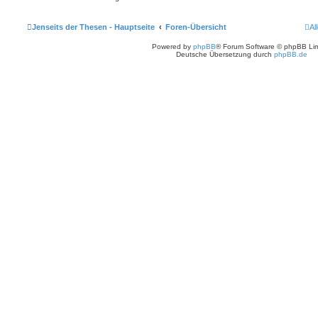
Jenseits der Thesen - Hauptseite
Foren-Übersicht
Al
Powered by
phpBB
® Forum Software © phpBB Lim
Deutsche Übersetzung durch
phpBB.de