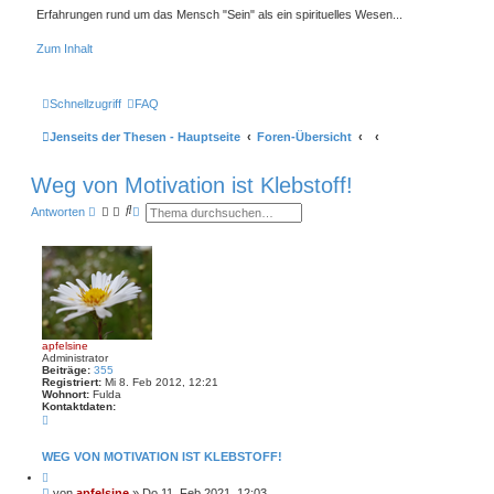
Erfahrungen rund um das Mensch "Sein" als ein spirituelles Wesen...
Zum Inhalt
Schnellzugriff
FAQ
Jenseits der Thesen - Hauptseite
Foren-Übersicht
Weg von Motivation ist Klebstoff!
S
E
Antworten
u
r
c
w
h
e
e
i
t
e
r
t
e
S
apfelsine
u
Administrator
c
Beiträge:
355
h
Registriert:
Mi 8. Feb 2012, 12:21
e
Wohnort:
Fulda
Kontaktdaten:
K
o
n
t
WEG VON MOTIVATION IST KLEBSTOFF!
a
Z
k
i
t
B
von
apfelsine
»
Do 11. Feb 2021, 12:03