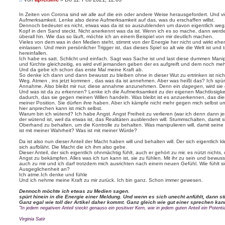
t
d
e
a
a
i
t
In Zeiten von Corona sind wir alle auf die ein oder andere Weise herausgefordert. Und vi
t
Aufmerksamkeit. Lenke also deine Aufmerksamkeit auf das, was du erschaffen willst.
t
e
Dennoch bedeutet es nicht, etwas was da ist so auszublenden um davon eigentlich wegz
n
r
Kopf in den Sand steckt. Nicht anerkennt was da ist. Wenn ich es so mache, dann werde i
v
a
überall hin. Wie das so läuft, möchte ich an einem Beispiel von mir deutlich machen.
o
g
Vieles von dem was in den Medien steht, stimmt von der Energie her nicht und wirkt eher
n
einlassen. Und mein persönlicher Trigger ist, das dieses Spiel so alt wie die Welt ist un
a
hereinfallen.
p
Ich habe es satt. Schlicht und einfach. Sagt was Sache ist und last diese dummen Manip
f
und fürchte gleichzeitig, es wird evtl jemanden geben der es aufgreift und dem noch mehr
e
Und da gebe ich schon das erste Mal meine Kraft ab.
l
So denke ich dann und dann bewusst zu bleiben ohne in dieser Wut zu ertrinken ist nicht
s
Weg. Atmen , ins jetzt kommen , das was da ist annehmen. Aber was heißt das? Ich spü
i
Annahme. Also bleibt mir nur, diese annahme anzunehmen. Denn ein
dagegen
, wird si
n
Und was ist da zu erkennen? Lenke ich die Aufmerksamkeit zu der eigenen Machtlosigkei
e
dadurch, das sie gegen meinen Willen handeln. Was bleibt ist es anzuerkennen, das dies 
meiner Position. Sie dürfen ihre haben. Aber ich kämpfe nicht mehr gegen mich selbst u
hier anprechen kann ist mich selbst.
Warum bin ich wütend? Ich habe Angst. Angst Freiheit zu verlieren (war ich denn dann jemal
der wütend ist, weil da etwas ist, das Realitäten ausblenden will. Stummschalten, damit 
Oberhand zu behalten, um die Kontrolle zu behalten. Was manipulieren will, damit seine
ist mit meiner Wahrheit? Was ist mit meiner Würde?
Da ist also nun dieser Anteil der Macht haben will und behalten will. Der sich eigentlich k
sich aufbläht. Die Macht die ich ihm also gebe.
Dieser Anteil, der sich eigentlich ohnmächtig fühlt, auch er gehört zu mir. es nützt nichts
Angst zu bekämpfen. Alles was ich tun kann ist, sie zu fühlen. Mit ihr zu sein und bewuss
auch zu mir und ich darf trotzdem mich ausrichten nach einem neuen Gefühl. Wie fühlt sic
Ausgeglichenheit an?
Ich atme.Ich denke und fühle
Und ich nehme meine Kraft zu mir zurück. Ich bin ganz. Schon immer gewesen.
Dennoch möchte ich etwas zu Medien sagen.
spürt hinein in die Energie einer Meldung. Und wenn es sich unecht anfühlt, dann s
Ganz egal wie toll der Artikel daher kommt. Ganz gleich wie gut einer sprechen kan
"In jedem negativen Anteil steckt genauso ein positiver Kern, wie in jedem guten Anteil ein Potentia
Virginia Satir