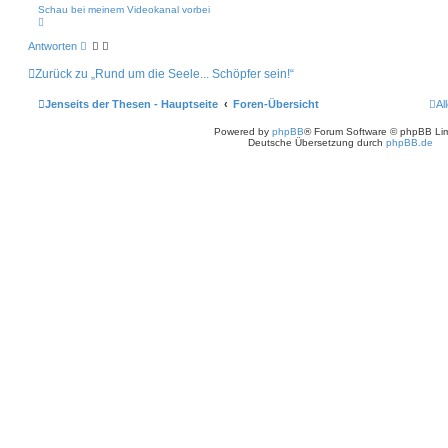
Schau bei meinem Videokanal vorbei
N
a
c
Antworten
h
o
Zurück zu „Rund um die Seele... Schöpfer sein!“
b
e
n
Jenseits der Thesen - Hauptseite
Foren-Übersicht
Al
Powered by
phpBB
® Forum Software © phpBB Lim
Deutsche Übersetzung durch
phpBB.de