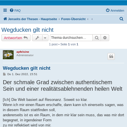
FAQ
Anmelden
S
Jenseits der Thesen - Hauptseite
Foren-Übersicht
u
Wegducken gilt nicht
c
Suche
Erweiterte 
Antworten
h
1 post • Seite
1
von
1
e
apfelsine
Administrator
Wegducken gilt nicht
B
Do 1. Dez 2022, 15:51
e
Der schmale Grad zwischen authentischem
i
t
Sein und einer realitätsablehnenden heilen Welt
r
a
g
[Ich] Die Welt basiert auf Resonanz. Soweit so klar.
Wenn ich mir einen Raum erschaffe, dann kann ich einerseits sagen, was
in diesem Raum stattfinden soll,
andererseits ist es ein Raum, in dem mir klar sein muss, das was mir dort
begegnet, in irgendeiner Form
zu mir reflektiert wird von mir.