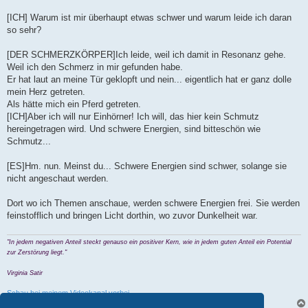
[ICH] Warum ist mir überhaupt etwas schwer und warum leide ich daran
so sehr?
[DER SCHMERZKÖRPER]Ich leide, weil ich damit in Resonanz gehe.
Weil ich den Schmerz in mir gefunden habe.
Er hat laut an meine Tür geklopft und nein... eigentlich hat er ganz dolle
mein Herz getreten.
Als hätte mich ein Pferd getreten.
[ICH]Aber ich will nur Einhörner! Ich will, das hier kein Schmutz
hereingetragen wird. Und schwere Energien, sind bitteschön wie
Schmutz...
[ES]Hm. nun. Meinst du... Schwere Energien sind schwer, solange sie
nicht angeschaut werden.
Dort wo ich Themen anschaue, werden schwere Energien frei. Sie werden
feinstofflich und bringen Licht dorthin, wo zuvor Dunkelheit war.
"In jedem negativen Anteil steckt genauso ein positiver Kern, wie in jedem guten Anteil ein Potential
zur Zerstörung liegt."
Virginia Satir
Schau bei meinem Videokanal vorbei