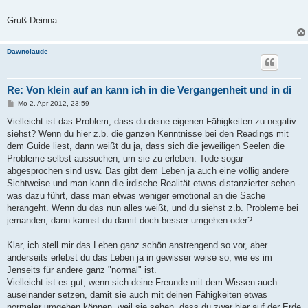
Gruß Deinna
Dawnclaude
Re: Von klein auf an kann ich in die Vergangenheit und in di
B
Mo 2. Apr 2012, 23:59
e
i
Vielleicht ist das Problem, dass du deine eigenen Fähigkeiten zu negativ
t
siehst? Wenn du hier z.b. die ganzen Kenntnisse bei den Readings mit
r
a
dem Guide liest, dann weißt du ja, dass sich die jeweiligen Seelen die
g
Probleme selbst aussuchen, um sie zu erleben. Tode sogar
abgesprochen sind usw. Das gibt dem Leben ja auch eine völlig andere
Sichtweise und man kann die irdische Realität etwas distanzierter sehen -
was dazu führt, dass man etwas weniger emotional an die Sache
herangeht. Wenn du das nun alles weißt, und du siehst z.b. Probleme bei
jemanden, dann kannst du damit doch besser umgehen oder?
Klar, ich stell mir das Leben ganz schön anstrengend so vor, aber
anderseits erlebst du das Leben ja in gewisser weise so, wie es im
Jenseits für andere ganz "normal" ist.
Vielleicht ist es gut, wenn sich deine Freunde mit dem Wissen auch
auseinander setzen, damit sie auch mit deinen Fähigkeiten etwas
normaler umgehen können, weil sie sehen, dass du zwar hier auf der Erde