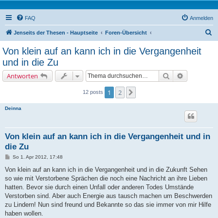
FAQ
Anmelden
S
Jenseits der Thesen - Hauptseite
Foren-Übersicht
u
Von klein auf an kann ich in die Vergangenheit
c
und in die Zu
h
Suche
Erweiterte 
Antworten
e
1
2
Nächste
12 posts
Deinna
Von klein auf an kann ich in die Vergangenheit und in
die Zu
B
So 1. Apr 2012, 17:48
e
i
Von klein auf an kann ich in die Vergangenheit und in die Zukunft Sehen
t
so wie mit Verstorbene Sprächen die noch eine Nachricht an ihre Lieben
r
a
hatten. Bevor sie durch einen Unfall oder anderen Todes Umstände
g
Verstorben sind. Aber auch Energie aus tausch machen um Beschwerden
zu Lindern! Nun sind freund und Bekannte so das sie immer von mir Hilfe
haben wollen.