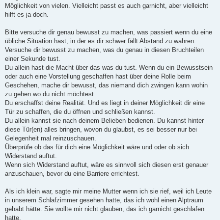
g
Möglichkeit von vielen. Vielleicht passt es auch garnicht, aber vielleicht
hilft es ja doch.
Bitte versuche dir genau bewusst zu machen, was passiert wenn du eine
übliche Situation hast, in der es dir schwer fällt Abstand zu wahren.
Versuche dir bewusst zu machen, was du genau in diesen Bruchteilen
einer Sekunde tust.
Du allein hast die Macht über das was du tust. Wenn du ein Bewusstsein
oder auch eine Vorstellung geschaffen hast über deine Rolle beim
Geschehen, mache dir bewusst, das niemand dich zwingen kann wohin
zu gehen wo du nicht möchtest.
Du erschaffst deine Realität. Und es liegt in deiner Möglichkeit dir eine
Tür zu schaffen, die du öffnen und schließen kannst.
Du allein kannst sie nach deinem Belieben bedienen. Du kannst hinter
diese Tür(en) alles bringen, wovon du glaubst, es sei besser nur bei
Gelegenheit mal reinzuschauen.
Überprüfe ob das für dich eine Möglichkeit wäre und oder ob sich
Widerstand auftut.
Wenn sich Widerstand auftut, wäre es sinnvoll sich diesen erst genauer
anzuschauen, bevor du eine Barriere errichtest.
Als ich klein war, sagte mir meine Mutter wenn ich sie rief, weil ich Leute
in unserem Schlafzimmer gesehen hatte, das ich wohl einen Alptraum
gehabt hätte. Sie wollte mir nicht glauben, das ich garnicht geschlafen
hatte.