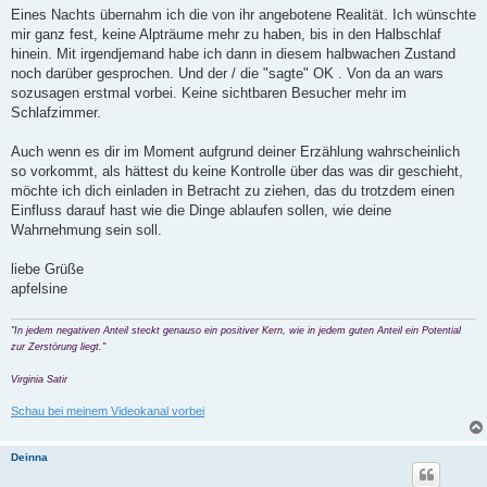
Eines Nachts übernahm ich die von ihr angebotene Realität. Ich wünschte
mir ganz fest, keine Alpträume mehr zu haben, bis in den Halbschlaf
hinein. Mit irgendjemand habe ich dann in diesem halbwachen Zustand
noch darüber gesprochen. Und der / die "sagte" OK . Von da an wars
sozusagen erstmal vorbei. Keine sichtbaren Besucher mehr im
Schlafzimmer.
Auch wenn es dir im Moment aufgrund deiner Erzählung wahrscheinlich
so vorkommt, als hättest du keine Kontrolle über das was dir geschieht,
möchte ich dich einladen in Betracht zu ziehen, das du trotzdem einen
Einfluss darauf hast wie die Dinge ablaufen sollen, wie deine
Wahrnehmung sein soll.
liebe Grüße
apfelsine
"In jedem negativen Anteil steckt genauso ein positiver Kern, wie in jedem guten Anteil ein Potential
zur Zerstörung liegt."
Virginia Satir
Schau bei meinem Videokanal vorbei
Deinna