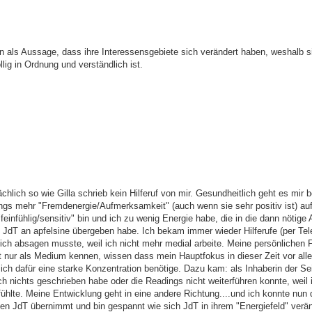
ern als Aussage, dass ihre Interessensgebiete sich verändert haben, weshalb s
lig in Ordnung und verständlich ist.
ächlich so wie Gilla schrieb kein Hilferuf von mir. Gesundheitlich geht es mir b
dings mehr "Fremdenergie/Aufmerksamkeit" (auch wenn sie sehr positiv ist) au
"feinfühlig/sensitiv" bin und ich zu wenig Energie habe, die in die dann nötig
 JdT an apfelsine übergeben habe. Ich bekam immer wieder Hilferufe (per Tele
ch absagen musste, weil ich nicht mehr medial arbeite. Meine persönlichen 
t nur als Medium kennen, wissen dass mein Hauptfokus in dieser Zeit vor all
 ich dafür eine starke Konzentration benötige. Dazu kam: als Inhaberin der Se
h nichts geschrieben habe oder die Readings nicht weiterführen konnte, weil 
 fühlte. Meine Entwicklung geht in eine andere Richtung....und ich konnte nun 
chen JdT übernimmt und bin gespannt wie sich JdT in ihrem "Energiefeld" verä