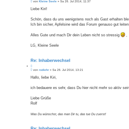
B
i
von
Kleine Seele
»
Sa 26. Jul 2014, 11:37
e
t
i
Liebe Kiri!
a
t
t
r
a
Schön, dass du uns wenigstens noch als Gast erhalten blei
g
Ich bin sicher, Apfelsine wird das Forum genauso gut leiten
Alles Gute und mach Dir dein Leben nicht so stressig
,
LG, Kleine Seele
Re: Inhaberwechsel
Z
B
i
von
rodiehr
»
Sa 26. Jul 2014, 13:21
e
t
i
Hallo, liebe Kiri,
a
t
t
r
a
ich bedauere es sehr, dass Du hier nicht mehr so aktiv s
g
Liebe Grüße
Rolf
Was Du wünschst, das man Dir tu, das tue Du zuerst!
Re: Inhaberwechsel