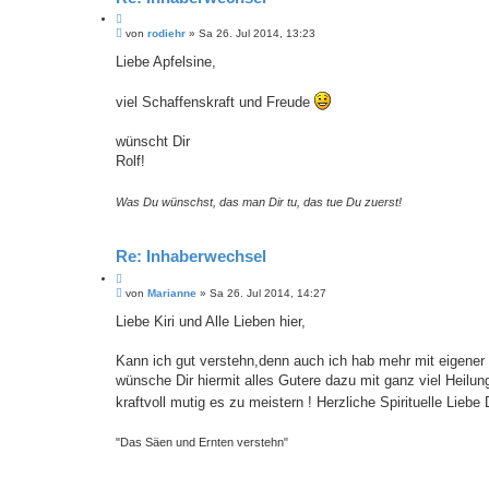
Z
B
i
von
rodiehr
»
Sa 26. Jul 2014, 13:23
e
t
i
Liebe Apfelsine,
a
t
t
r
a
viel Schaffenskraft und Freude
g
wünscht Dir
Rolf!
Was Du wünschst, das man Dir tu, das tue Du zuerst!
Re: Inhaberwechsel
Z
B
i
von
Marianne
»
Sa 26. Jul 2014, 14:27
e
t
i
Liebe Kiri und Alle Lieben hier,
a
t
t
r
a
Kann ich gut verstehn,denn auch ich hab mehr mit eigener
g
wünsche Dir hiermit alles Gutere dazu mit ganz viel Heilun
kraftvoll mutig es zu meistern ! Herzliche Spirituelle Lie
"Das Säen und Ernten verstehn"