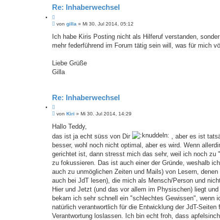
Re: Inhaberwechsel
Z
B
i
von
gilla
»
Mi 30. Jul 2014, 05:12
e
t
i
Ich habe Kiris Posting nicht als Hilferuf verstanden, sond
a
t
mehr federführend im Forum tätig sein will, was für mich völ
t
r
a
g
Liebe Grüße
Gilla
Re: Inhaberwechsel
Z
B
i
von
Kiri
»
Mi 30. Jul 2014, 14:29
e
t
i
Hallo Teddy,
a
t
t
das ist ja echt süss von Dir
, aber es ist tats
r
a
besser, wohl noch nicht optimal, aber es wird. Wenn aller
g
gerichtet ist, dann stresst mich das sehr, weil ich noch zu 
zu fokussieren. Das ist auch einer der Gründe, weshalb ich
auch zu unmöglichen Zeiten und Mails) von Lesern, denen i
auch bei JdT lesen), die mich als Mensch/Person und nich
Hier und Jetzt (und das vor allem im Physischen) liegt und
bekam ich sehr schnell ein "schlechtes Gewissen", wenn ic
natürlich verantwortlich für die Entwicklung der JdT-Seiten
Verantwortung loslassen. Ich bin echt froh, dass apfelsin