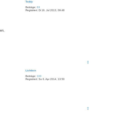
Teddy
h
o
Beiträge:
63
b
Registriert:
Di 16. Jul 2013, 09:48
e
n
ken,
N
a
c
Lichtlein
h
o
Beiträge:
103
b
Registriert:
So 6. Apr 2014, 13:50
e
n
N
a