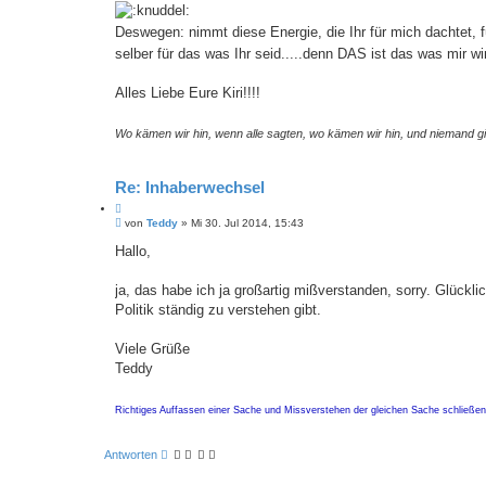
Deswegen: nimmt diese Energie, die Ihr für mich dachtet, 
selber für das was Ihr seid.....denn DAS ist das was mir wirk
Alles Liebe Eure Kiri!!!!
Wo kämen wir hin, wenn alle sagten, wo kämen wir hin, und niemand 
Re: Inhaberwechsel
Z
B
i
von
Teddy
»
Mi 30. Jul 2014, 15:43
e
t
i
Hallo,
a
t
t
r
a
ja, das habe ich ja großartig mißverstanden, sorry. Glückl
g
Politik ständig zu verstehen gibt.
Viele Grüße
Teddy
Richtiges Auffassen einer Sache und Missverstehen der gleichen Sache schließen
Antworten