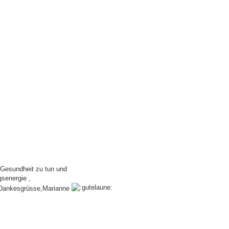
 Gesundheit zu tun und
gsenergie ,
be Dankesgrüsse,Marianne