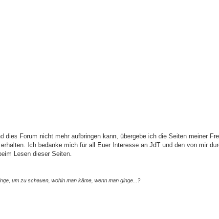
nd dies Forum nicht mehr aufbringen kann, übergebe ich die Seiten meiner Fr
h erhalten. Ich bedanke mich für all Euer Interesse an JdT und den von mir du
beim Lesen dieser Seiten.
ginge, um zu schauen, wohin man käme, wenn man ginge...?