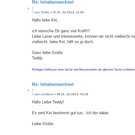
Re: Inhaberwechsel
Z
B
i
von
Teddy
»
Di 29. Jul 2014, 11:46
e
t
i
Hallo liebe Kiri,
a
t
t
r
a
ich wünsche Dir ganz viel Kraft!!!
g
Liebe Leser und Interessierte, können wir nicht vielleich
vielleicht, liebe Kiri, hilft es ja doch.
Ganz liebe Grüße
Teddy
Richtiges Auffassen einer Sache und Missverstehen der gleichen Sache schließen
Re: Inhaberwechsel
Z
B
i
von
Lichtlein
»
Mi 30. Jul 2014, 03:36
e
t
i
Hallo Liebe Teddy!
a
t
t
r
a
Es wird Kiri bestimmt gut tun...Ich bin dabei.
g
Liebe Grüße