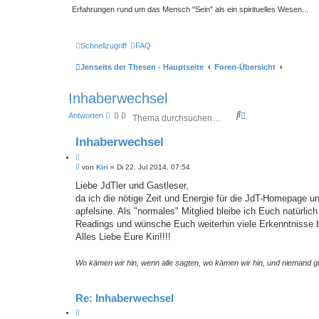
Erfahrungen rund um das Mensch "Sein" als ein spirituelles Wesen...
Schnellzugriff
FAQ
Jenseits der Thesen - Hauptseite
Foren-Übersicht
Inhaberwechsel
S
E
Antworten
u
r
c
w
Inhaberwechsel
h
e
e
i
Z
t
B
i
von
Kiri
»
Di 22. Jul 2014, 07:54
e
e
t
r
i
Liebe JdTler und Gastleser,
a
t
t
da ich die nötige Zeit und Energie für die JdT-Homepage u
t
r
e
a
apfelsine. Als "normales" Mitglied bleibe ich Euch natürlic
S
g
u
Readings und wünsche Euch weiterhin viele Erkenntnisse 
c
Alles Liebe Eure Kiri!!!!
h
e
Wo kämen wir hin, wenn alle sagten, wo kämen wir hin, und niemand 
Re: Inhaberwechsel
Z