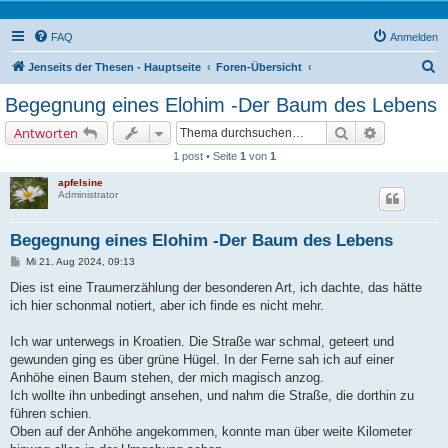
FAQ
Anmelden
S
Jenseits der Thesen - Hauptseite
Foren-Übersicht
u
Begegnung eines Elohim -Der Baum des Lebens
c
Suche
Erweiterte 
Antworten
h
1 post • Seite
1
von
1
e
apfelsine
Administrator
Begegnung eines Elohim -Der Baum des Lebens
B
Mi 21. Aug 2024, 09:13
e
i
Dies ist eine Traumerzählung der besonderen Art, ich dachte, das hätte
t
ich hier schonmal notiert, aber ich finde es nicht mehr.
r
a
g
Ich war unterwegs in Kroatien. Die Straße war schmal, geteert und
gewunden ging es über grüne Hügel. In der Ferne sah ich auf einer
Anhöhe einen Baum stehen, der mich magisch anzog.
Ich wollte ihn unbedingt ansehen, und nahm die Straße, die dorthin zu
führen schien.
Oben auf der Anhöhe angekommen, konnte man über weite Kilometer