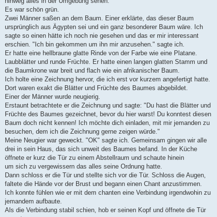
hinweg alles in der Umgebung sehen.
Es war schön grün.
Zwei Männer saßen an dem Baum. Einer erklärte, das dieser Baum
ursprünglich aus Ägypten sei und ein ganz besonderer Baum wäre. Ich
sagte so einen hätte ich noch nie gesehen und das er mir interessant
erschien. "Ich bin gekommen um ihn mir anzusehen." sagte ich.
Er hatte eine hellbraune glatte Rinde von der Farbe wie eine Platane.
Laubblätter und runde Früchte. Er hatte einen langen glatten Stamm und
die Baumkrone war breit und flach wie ein afrikanischer Baum.
Ich holte eine Zeichnung hervor, die ich erst vor kurzem angefertigt hatte.
Dort waren exakt die Blätter und Früchte des Baumes abgebildet.
Einer der Männer wurde neugierig.
Erstaunt betrachtete er die Zeichnung und sagte: "Du hast die Blätter und
Früchte des Baumes gezeichnet, bevor du hier warst! Du konntest diesen
Baum doch nicht kennen! Ich möchte dich einladen, mit mir jemanden zu
besuchen, dem ich die Zeichnung gerne zeigen würde."
Meine Neugier war geweckt. "OK" sagte ich. Gemeinsam gingen wir alle
drei in sein Haus, das sich unweit des Baumes befand. In der Küche
öffnete er kurz die Tür zu einem Abstellraum und schaute hinein
um sich zu vergewissern das alles seine Ordnung hatte.
Dann schloss er die Tür und stellte sich vor die Tür. Schloss die Augen,
faltete die Hände vor der Brust und begann einen Chant anzustimmen.
Ich konnte fühlen wie er mit dem chanten eine Verbindung irgendwohin zu
jemandem aufbaute.
Als die Verbindung stabil schien, hob er seinen Kopf und öffnete die Tür