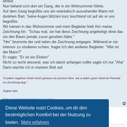
erneut.
Nun befand sich dort ein Gang, der in ein Wohnzimmer führte.
Auf dem Gang begrüßte uns ein orientalisch aussehender Mann mit
dunklem Bart. Seine Augen blitzten kurz leuchtend rot auf als er uns
begrüßte.
Wir kamen in das Wohnzimmer und mein Begleiter hielt ihm meine
Zeichnung hin. "Schau mal, sie hat diese Zeichnung angefertigt ohne das
sie den Baum jemals zuvor gesehen hätte."
"Hm" brummte der und nahm die Zeichnung entgegen. Während er sie
intensiv zu studieren schien, fragte Ich den anderen Begleiter: "Wer ist
der Mann?"
Er sagte: "Er ist ein Elohim"
Nicht so recht wissend, was ich damit anfangen sollte sagte ich nur "Aha"
Dann wachte ich in meinem Bett auf.
"In jedem negativen Anteil steckt genauso ein positiver Kern, wie in jedem guten Anteil ein Potential
zur Zerstörung liegt."
Virginia Satir
Schau bei meinem Videokanal vorbei
Diese Website nutzt Cookies, um dir den
Antworten
bestmöglichen Komfort bei der Nutzung zu
1 post • Seite
1
von
1
bieten.
Mehr erfahren